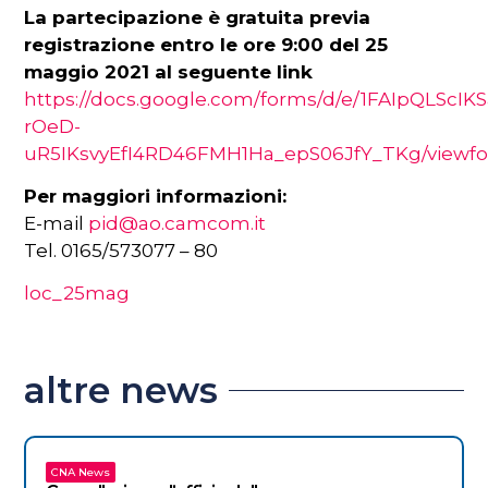
La partecipazione è gratuita previa
registrazione entro le ore 9:00 del 25
maggio 2021 al seguente link
https://docs.google.com/forms/d/e/1FAIpQLScIK
rOeD-
uR5IKsvyEfI4RD46FMH1Ha_epS06JfY_TKg/viewf
Per maggiori informazioni:
E-mail
pid@ao.camcom.it
Tel. 0165/573077 – 80
loc_25mag
altre news
CNA News