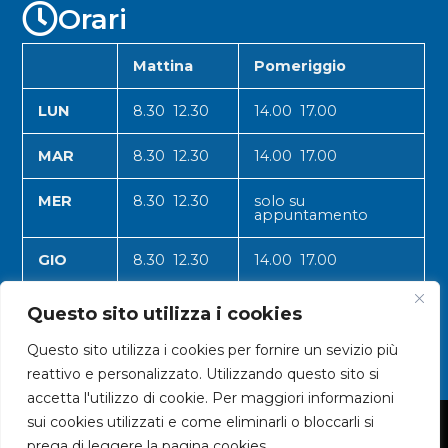
Orari
Mattina
Pomeriggio
LUN
8.30 12.30
14.00 17.00
MAR
8.30 12.30
14.00 17.00
MER
8.30 12.30
solo su
appuntamento
GIO
8.30 12.30
14.00 17.00
VEN
8.30 12.30
14.00 17.00
Questo sito utilizza i cookies
Questo sito utilizza i cookies per fornire un sevizio più
reattivo e personalizzato. Utilizzando questo sito si
accetta l'utilizzo di cookie. Per maggiori informazioni
sui cookies utilizzati e come eliminarli o bloccarli si
© 2024 CNA VALLE D'AOSTA
prega di leggere la pagina cookies.