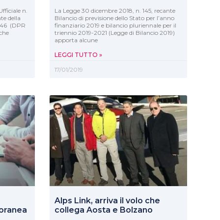
fficiale n.
La Legge 30 dicembre 2018, n. 145, recante
nte della
Bilancio di previsione dello Stato per l’anno
 146 (DPR
finanziario 2019 e bilancio pluriennale per il
 che
triennio 2019-2021 (Legge di Bilancio 2019)
apporta alcune
LEGGI TUTTO »
17/01/2019
Alps Link, arriva il volo che
oranea
collega Aosta e Bolzano