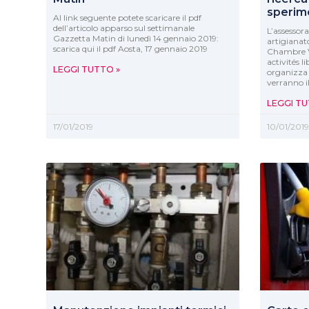
sperim
Al link seguente potete scaricare il pdf
dell’articolo apparso sul settimanale
L’assessora
Gazzetta Matin di lunedì 14 gennaio 2019:
artigianat
scarica qui il pdf Aosta, 17 gennaio 2019
Chambre Va
activités l
LEGGI TUTTO »
organizza 
verranno i
LEGGI TU
17/01/2019
10/01/201