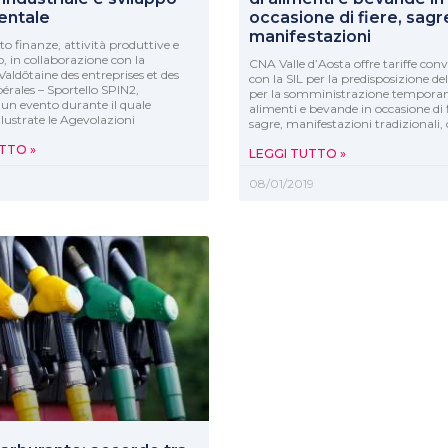
entale
occasione di fiere, sagr
manifestazioni
to finanze, attività produttive e
o, in collaborazione con la
CNA Valle d’Aosta offre tariffe co
ldôtaine des entreprises et des
con la SIL per la predisposizione del
ibérales – Sportello SPIN2,
per la somministrazione temporan
un evento durante il quale
alimenti e bevande in occasione di f
llustrate le Agevolazioni
sagre, manifestazioni tradizionali, 
TTO »
LEGGI TUTTO »
9
08/01/2019