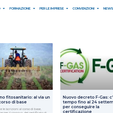
O
FORMAZIONE
PER LE IMPRESE
CONVENZIONI
NEWS
no fitosanitario: al via un
Nuovo decreto F-Gas: c
corso di base
tempo fino al 24 sette
per conseguire la
 le iscrizioni al corso di base,
certificazione
e per il rinnovo, del certificato di