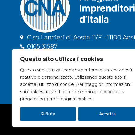
C.so Lancieri di Aosta 11/F - 11100 Aos
0165 31587
info@cna.ao.it
Questo sito utilizza i cookies
cna.vda@legalmail.it
Questo sito utilizza i cookies per fornire un sevizio più
C.F. 91009300079 | P.IVA 01196090078
reattivo e personalizzato. Utilizzando questo sito si
Privacy & Trattamento dati
accetta l'utilizzo di cookie. Per maggiori informazioni
sui cookies utilizzati e come eliminarli o bloccarli si
prega di leggere la pagina cookies.
© 2024 CNA VALLE D'AOSTA
Rifiuta
Accetta