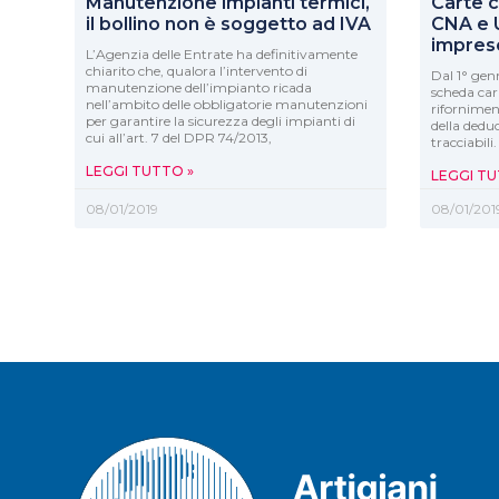
Manutenzione impianti termici,
Carte c
il bollino non è soggetto ad IVA
CNA e 
impres
L’Agenzia delle Entrate ha definitivamente
chiarito che, qualora l’intervento di
Dal 1° genn
manutenzione dell’impianto ricada
scheda car
nell’ambito delle obbligatorie manutenzioni
riforniment
per garantire la sicurezza degli impianti di
della deduc
cui all’art. 7 del DPR 74/2013,
tracciabil
LEGGI TUTTO »
LEGGI TU
08/01/2019
08/01/201