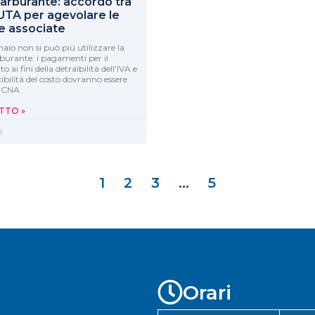
arburante: accordo tra
UTA per agevolare le
e associate
aio non si può più utilizzare la
burante: i pagamenti per il
o ai fini della detraibilità dell’IVA e
ibilità del costo dovranno essere
i. CNA
TTO »
9
1
2
3
…
5
Orari