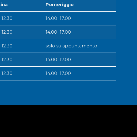
ina
Pomeriggio
 12.30
14.00 17.00
 12.30
14.00 17.00
 12.30
solo su appuntamento
 12.30
14.00 17.00
 12.30
14.00 17.00