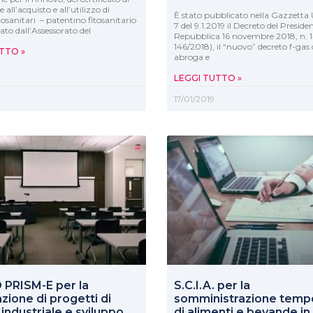
 all’acquisto e all’utilizzo di
È stato pubblicato nella Gazzetta U
tosanitari – patentino fitosanitario
7 del 9.1.2019 il Decreto del Preside
ato dall’Assessorato del
Repubblica 16 novembre 2018, n.
146/2018), il “nuovo” decreto f-gas
TTO »
abroga e
LEGGI TUTTO »
9
17/01/2019
PRISM-E per la
S.C.I.A. per la
azione di progetti di
somministrazione temp
 industriale e sviluppo
di alimenti e bevande in