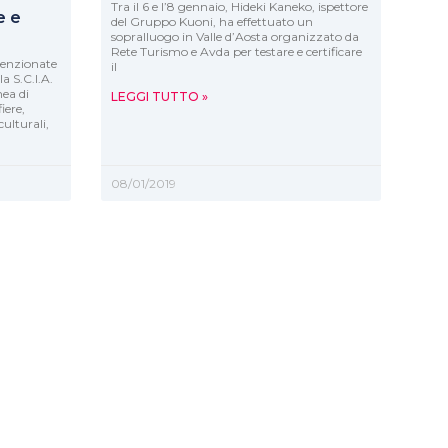
Tra il 6 e l’8 gennaio, Hideki Kaneko, ispettore
e e
del Gruppo Kuoni, ha effettuato un
sopralluogo in Valle d’Aosta organizzato da
Rete Turismo e Avda per testare e certificare
nvenzionate
il
la S.C.I.A.
ea di
LEGGI TUTTO »
iere,
culturali,
08/01/2019