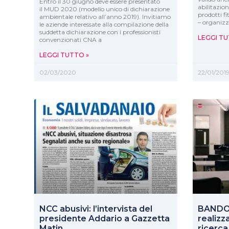
Entro il 30 giugno deve essere presentato
abilitazione
il MUD 2020 (modello unico di dichiarazione
prodotti fi
ambientale relativo all’anno 2019). Invitiamo
– organizz
le aziende interessate alla compilazione della
suddetta dichiarazione con i professionisti
LEGGI TU
convenzionati CNA a
LEGGI TUTTO »
02/03/2020
22/01/201
NCC abusivi: l’intervista del
BANDO 
presidente Addario a Gazzetta
realizz
Matin
ricerca