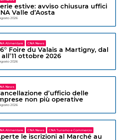
erie estive: avviso chiusura uffici
NA Valle d’Aosta
Agosto 2026
NA Alimentare
CNA News
6° Foire du Valais a Martigny, dal
 all’11 ottobre 2026
Agosto 2026
NA News
ancellazione d’ufficio delle
mprese non più operative
Agosto 2026
NA Alimentare
CNA News
CNA Turismo e Commercio
perte le iscrizioni al Marché au