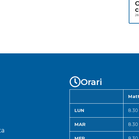
C
c
28
Orari
Matt
LUN
8.30
MAR
8.30
ta
MER
8.30