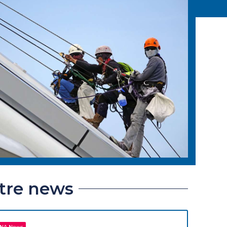
ltre news
NA News