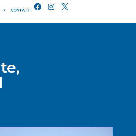
CONTATTI
te,
l