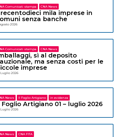
NA Comunicati stampa
CNA News
recentodieci mila imprese in
omuni senza banche
Agosto 2026
NA Comunicati stampa
CNA News
mballaggi, sì al deposito
auzionale, ma senza costi per le
iccole imprese
 Luglio 2026
NA News
Il Foglio Artigiano
in evidenza
l Foglio Artigiano 01 – luglio 2026
 Luglio 2026
NA News
CNA FITA