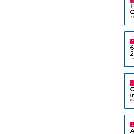
F
C
7 
C
6
2
7 
C
C
i
6 
C
A