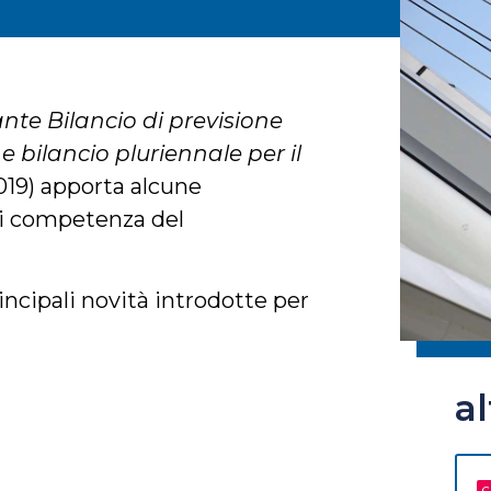
nte Bilancio di previsione
e bilancio pluriennale per il
019) apporta alcune
di competenza del
rincipali novità introdotte per
a
C