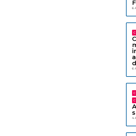
F
6 
C
C
m
i
a
d
6 
C
C
A
s
4 