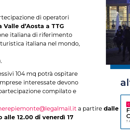
tecipazione di operatori
va Valle d’Aosta a TTG
one italiana di riferimento
turistica italiana nel mondo,
).
lessivi 104 mq potrà ospitare
a
imprese interessate devono
 partecipazione compilato e
C
merepiemonte@legalmail.it
a
partire
dalle
F
C
o alle 12.00 di venerdì 17
7 