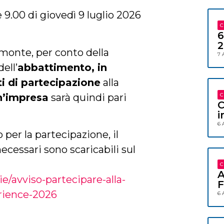
9.00 di giovedì 9 luglio 2026
C
6
2
monte, per conto della
7 
ell’
abbattimento, in
i di partecipazione
alla
un’impresa
sarà quindi pari
C
C
i
6 
to
per la partecipazione,
il
necessari sono scaricabili
sul
C
A
e/avviso-partecipare-alla-
F
erience-2026
6 