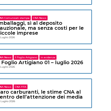
NA Comunicati stampa
CNA News
mballaggi, sì al deposito
auzionale, ma senza costi per le
iccole imprese
 Luglio 2026
NA News
Il Foglio Artigiano
in evidenza
l Foglio Artigiano 01 – luglio 2026
 Luglio 2026
NA News
CNA FITA
aro carburanti, le stime CNA al
entro dell’attenzione dei media
 Luglio 2026