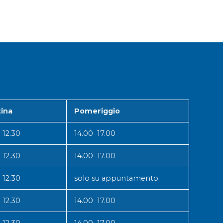
ina
Pomeriggio
 12.30
14.00 17.00
 12.30
14.00 17.00
 12.30
solo su appuntamento
 12.30
14.00 17.00
 12.30
14.00 17.00