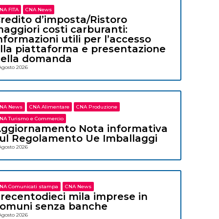
NA FITA
CNA News
redito d’imposta/Ristoro
aggiori costi carburanti:
nformazioni utili per l’accesso
lla piattaforma e presentazione
ella domanda
Agosto 2026
NA News
CNA Alimentare
CNA Produzione
NA Turismo e Commercio
ggiornamento Nota informativa
ul Regolamento Ue Imballaggi
Agosto 2026
NA Comunicati stampa
CNA News
recentodieci mila imprese in
omuni senza banche
Agosto 2026