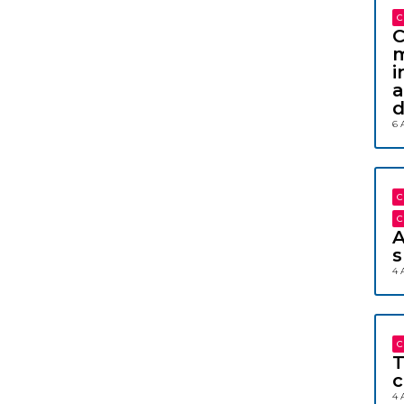
C
C
m
i
a
d
6 
C
C
A
s
4 
C
T
c
4 