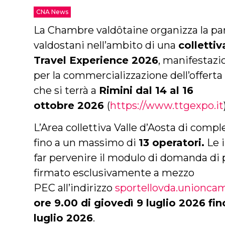
CNA News
La Chambre valdôtaine organizza la par
valdostani nell’ambito di una
colletti
Travel Experience 2
026
, manifestazi
per la commercializzazione dell’offerta 
che si terrà a
Rimini dal 14 al 16
ottobre
2026
(
https://www.ttgexpo.it
L’Area collettiva Valle d’Aosta di comp
fino a un massimo di
13 operatori.
Le 
far pervenire il modulo di domanda di
firmato
esclusivamente a mezzo
PEC all’indirizzo
sportellovda.unionca
ore 9.00 di giovedì 9 luglio 2026 fin
luglio 2026
.