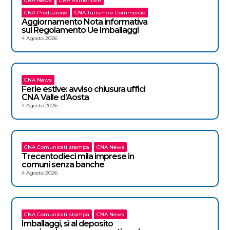
CNA News
CNA Alimentare
CNA Produzione
CNA Turismo e Commercio
Aggiornamento Nota informativa
sul Regolamento Ue Imballaggi
4 Agosto 2026
CNA News
Ferie estive: avviso chiusura uffici
CNA Valle d’Aosta
4 Agosto 2026
CNA Comunicati stampa
CNA News
Trecentodieci mila imprese in
comuni senza banche
4 Agosto 2026
CNA Comunicati stampa
CNA News
Imballaggi, sì al deposito