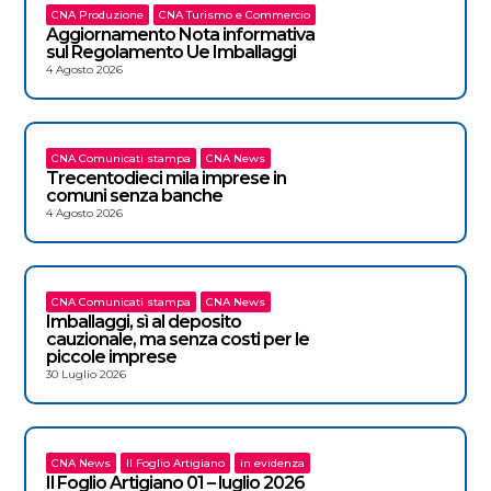
CNA Produzione
CNA Turismo e Commercio
Aggiornamento Nota informativa
sul Regolamento Ue Imballaggi
4 Agosto 2026
CNA Comunicati stampa
CNA News
Trecentodieci mila imprese in
comuni senza banche
4 Agosto 2026
CNA Comunicati stampa
CNA News
Imballaggi, sì al deposito
cauzionale, ma senza costi per le
piccole imprese
30 Luglio 2026
CNA News
Il Foglio Artigiano
in evidenza
Il Foglio Artigiano 01 – luglio 2026