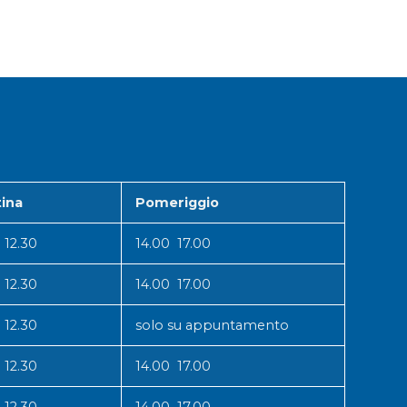
ina
Pomeriggio
 12.30
14.00 17.00
 12.30
14.00 17.00
 12.30
solo su appuntamento
 12.30
14.00 17.00
 12.30
14.00 17.00