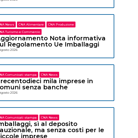
NA News
CNA Alimentare
CNA Produzione
NA Turismo e Commercio
ggiornamento Nota informativa
ul Regolamento Ue Imballaggi
Agosto 2026
NA Comunicati stampa
CNA News
recentodieci mila imprese in
omuni senza banche
Agosto 2026
NA Comunicati stampa
CNA News
mballaggi, sì al deposito
auzionale, ma senza costi per le
iccole imprese