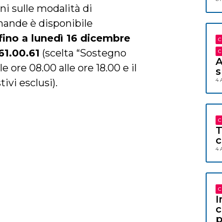
ni sulle modalità di
mande è disponibile
 fino a lunedì 16 dicembre
C
61.00.61
(scelta “Sostegno
C
A
le ore 08.00 alle ore 18.00 e il
s
tivi esclusi).
4 
C
T
c
4 
C
I
c
p