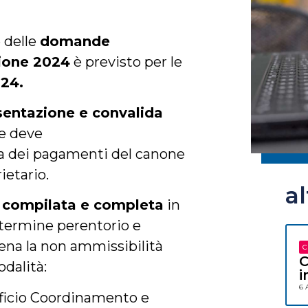
 delle
domande
zione 2024
è previsto per le
24.
resentazione e convalida
te deve
a dei pagamenti del canone
ietario.
a
 compilata e completa
in
l termine perentorio e
pena la non ammissibilità
C
C
dalità:
i
6 
fficio Coordinamento e