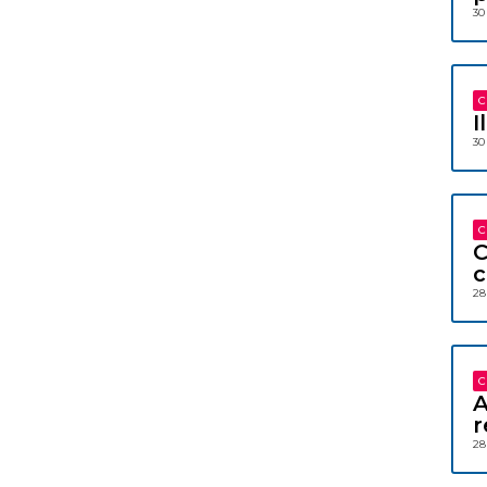
30
C
I
30
C
C
c
28
C
A
r
28