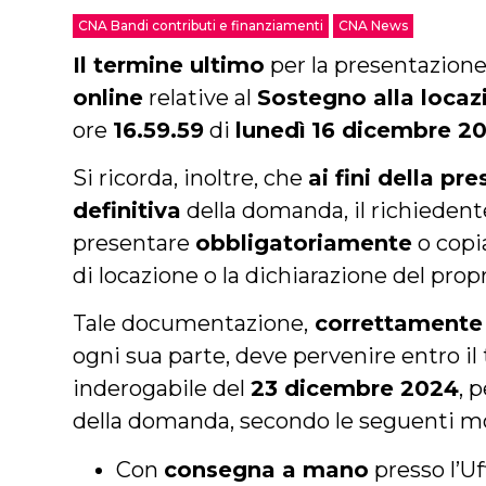
CNA Bandi contributi e finanziamenti
CNA News
Il termine ultimo
per la presentazione
online
relative al
Sostegno alla loca
ore
16.59.59
di
lunedì
16 dicembre 20
Si ricorda, inoltre, che
ai fini della p
definitiva
della domanda, il richieden
presentare
obbligatoriamente
o copi
di locazione o la dichiarazione del propr
Tale documentazione,
correttamente
ogni sua parte, deve pervenire entro i
inderogabile del
23 dicembre 2024
, 
della domanda, secondo le seguenti mo
Con
consegna a mano
presso l’U