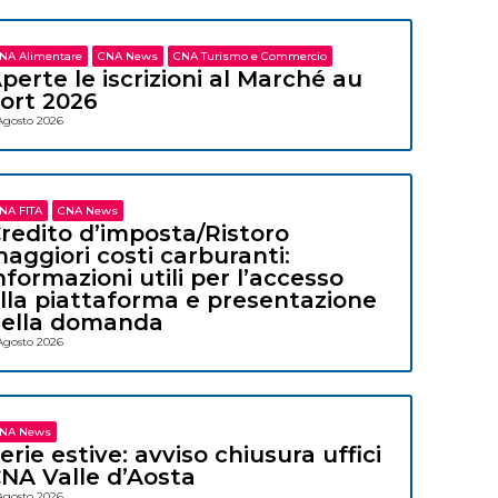
NA Alimentare
CNA News
CNA Turismo e Commercio
perte le iscrizioni al Marché au
ort 2026
Agosto 2026
NA FITA
CNA News
redito d’imposta/Ristoro
aggiori costi carburanti:
nformazioni utili per l’accesso
lla piattaforma e presentazione
ella domanda
Agosto 2026
NA News
erie estive: avviso chiusura uffici
NA Valle d’Aosta
Agosto 2026