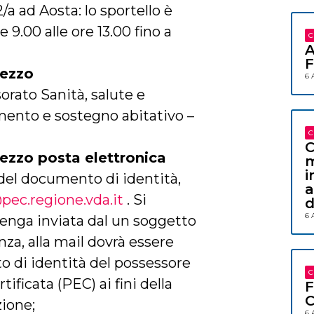
/a ad Aosta: lo sportello è
e 9.00 alle ore 13.00 fino a
C
A
F
ezzo
6 
sorato Sanità, salute e
amento e sostegno abitativo –
C
C
ezzo posta elettronica
m
i
del documento di identità,
a
@pec.regione.vda.it
. Si
d
6 
venga inviata dal un soggetto
nza, alla mail dovrà essere
o di identità del possessore
C
tificata (PEC) ai fini della
F
C
zione;
6 