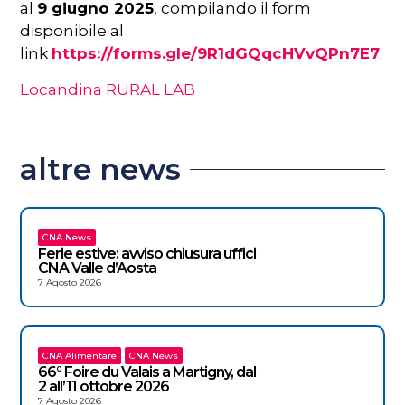
al
9 giugno 2025
, compilando il form
disponibile al
link
https://forms.gle/9R1dGQqcHVvQPn7E7
.
Locandina RURAL LAB
altre news
CNA News
Ferie estive: avviso chiusura uffici
CNA Valle d’Aosta
7 Agosto 2026
CNA Alimentare
CNA News
66° Foire du Valais a Martigny, dal
2 all’11 ottobre 2026
7 Agosto 2026