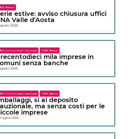
NA News
erie estive: avviso chiusura uffici
NA Valle d’Aosta
Agosto 2026
NA Comunicati stampa
CNA News
recentodieci mila imprese in
omuni senza banche
Agosto 2026
NA Comunicati stampa
CNA News
mballaggi, sì al deposito
auzionale, ma senza costi per le
iccole imprese
 Luglio 2026