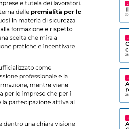
prese e tutela dei lavoratori.
C
I
stema delle
premialità per le
30
osi in materia di sicurezza,
 alla formazione e rispetto
 una scelta che mira a
C
C
buone pratiche e incentivare
c
28
ufficializzato come
ssione professionale e la
C
A
formazione, mentre viene
r
ia per le imprese che per i
28
 la partecipazione attiva al
C
re dentro una chiara visione
A