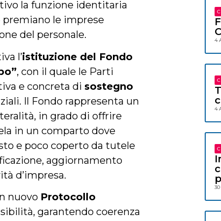
tivo la funzione identitaria
C
 premiano le imprese
F
C
ione del personale.
4 
va l’
istituzione del Fondo
ppo”
, con il quale le Parti
C
tiva e concreta di
sostegno
T
c
ziali. Il Fondo rappresenta un
4 
eralità, in grado di offrire
la in un comparto dove
sto e poco coperto da tutele
C
I
ificazione, aggiornamento
c
vità d’impresa.
p
30
 un nuovo
Protocollo
essibilità, garantendo coerenza