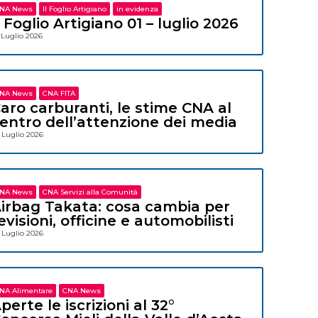
NA News
Il Foglio Artigiano
in evidenza
l Foglio Artigiano 01 – luglio 2026
 Luglio 2026
NA News
CNA FITA
aro carburanti, le stime CNA al
entro dell’attenzione dei media
 Luglio 2026
NA News
CNA Servizi alla Comunità
irbag Takata: cosa cambia per
evisioni, officine e automobilisti
 Luglio 2026
NA Alimentare
CNA News
perte le iscrizioni al 32°