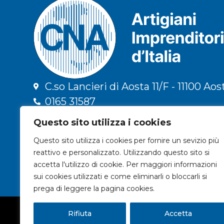
C.so Lancieri di Aosta 11/F - 11100 Aos
0165 31587
info@cna.ao.it
Questo sito utilizza i cookies
cna.vda@legalmail.it
Questo sito utilizza i cookies per fornire un sevizio più
C.F. 91009300079 | P.IVA 01196090078
reattivo e personalizzato. Utilizzando questo sito si
Privacy & Trattamento dati
accetta l'utilizzo di cookie. Per maggiori informazioni
sui cookies utilizzati e come eliminarli o bloccarli si
prega di leggere la pagina cookies.
© 2024 CNA VALLE D'AOSTA
Rifiuta
Accetta