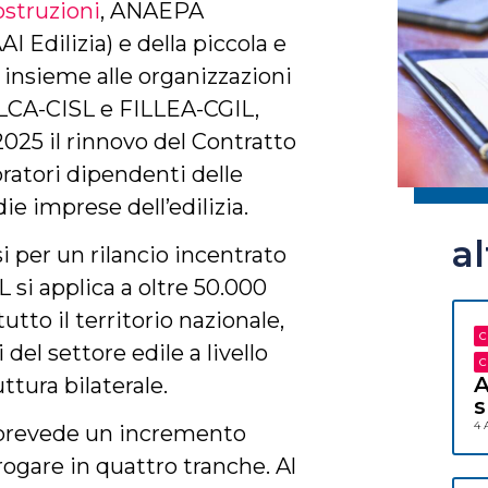
struzioni
, ANAEPA
I Edilizia) e della piccola e
 insieme alle organizzazioni
ILCA-CISL e FILLEA-CGIL,
025 il rinnovo del Contratto
oratori dipendenti delle
e imprese dell’edilizia.
a
 per un rilancio incentrato
L si applica a oltre 50.000
utto il territorio nazionale,
C
del settore edile a livello
C
A
ttura bilaterale.
s
4 
a prevede un incremento
ogare in quattro tranche. Al