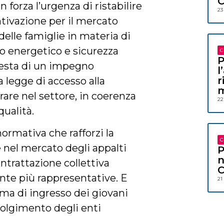
C
 forza l’urgenza di ristabilire
23
ntivazione per il mercato
delle famiglie in materia di
to energetico e sicurezza
C
P
hiesta di un impegno
l
r
a legge di accesso alla
m
are nel settore, in coerenza
22
qualità.
ormativa che rafforzi la
C
 nel mercato degli appalti
P
n
ontrattazione collettiva
C
nte più rappresentative. E
21
ma di ingresso dei giovani
volgimento degli enti