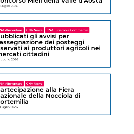
oncorso Mieli della Valle d’Aosta
 Luglio 2026
NA Alimentare
CNA News
CNA Turismo e Commercio
ubblicati gli avvisi per
’assegnazione dei posteggi
iservati ai produttori agricoli nei
ercati cittadini
 Luglio 2026
NA Alimentare
CNA News
artecipazione alla Fiera
azionale della Nocciola di
ortemilia
 Luglio 2026