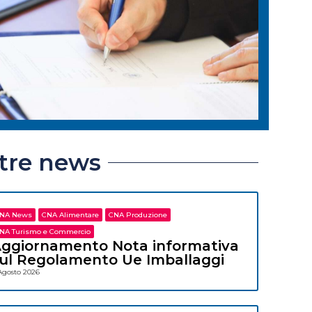
ltre news
NA News
CNA Alimentare
CNA Produzione
NA Turismo e Commercio
ggiornamento Nota informativa
ul Regolamento Ue Imballaggi
Agosto 2026