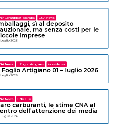
NA Comunicati stampa
CNA News
mballaggi, sì al deposito
auzionale, ma senza costi per le
iccole imprese
 Luglio 2026
NA News
Il Foglio Artigiano
in evidenza
l Foglio Artigiano 01 – luglio 2026
 Luglio 2026
NA News
CNA FITA
aro carburanti, le stime CNA al
entro dell’attenzione dei media
 Luglio 2026