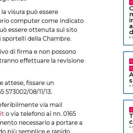
C
C
, la visura può essere
m
i
oprio computer come indicato
a
 può essere ottenuta sul sito
d
 sportelli della Chambre.
6 
ivo di firma e non possono
ranno effettuare la revisione
C
C
A
s
e attese, fissare un
4 
5 573002/08/11/13.
referibilmente via mail
C
it
o via telefono ai nn. 0165
T
c
imento necessario a portare a
4 
 più semplice e rapido