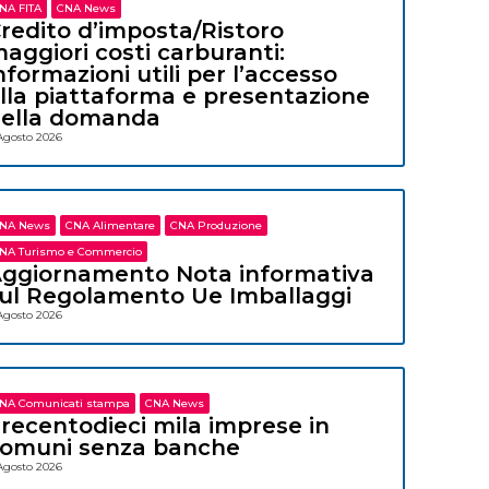
NA FITA
CNA News
redito d’imposta/Ristoro
aggiori costi carburanti:
nformazioni utili per l’accesso
lla piattaforma e presentazione
ella domanda
Agosto 2026
NA News
CNA Alimentare
CNA Produzione
NA Turismo e Commercio
ggiornamento Nota informativa
ul Regolamento Ue Imballaggi
Agosto 2026
NA Comunicati stampa
CNA News
recentodieci mila imprese in
omuni senza banche
Agosto 2026