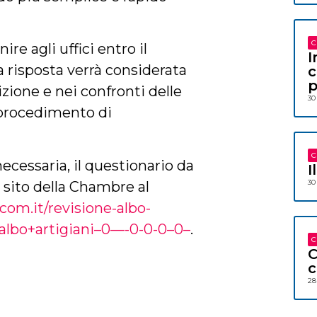
C
re agli uffici entro il
I
a risposta verrà considerata
c
p
zione e nei confronti delle
30
 procedimento di
C
ecessaria, il questionario da
I
30
l sito della Chambre al
om.it/revisione-albo-
+albo+artigiani–0—-0-0-0–0–
.
C
C
c
28