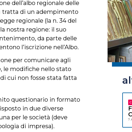
one dell’albo regionale delle
 Si tratta di un adempimento
legge regionale (la n. 34 del
a nostra regione: il suo
mantenimento, da parte delle
ntono l’iscrizione nell’Albo.
asione per comunicare agli
, le modifiche nello stato
a
di cui non fosse stata fatta
nito questionario in formato
C
F
disposto in due diverse
C
 una per le società (deve
7 
ipologia di impresa).