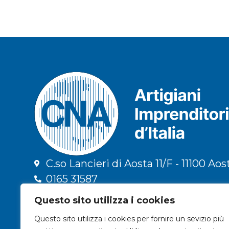
C.so Lancieri di Aosta 11/F - 11100 Aos
0165 31587
info@cna.ao.it
Questo sito utilizza i cookies
cna.vda@legalmail.it
Questo sito utilizza i cookies per fornire un sevizio più
C.F. 91009300079 | P.IVA 01196090078