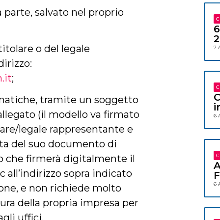
 parte, salvato nel proprio
C
6
2
titolare o del legale
7 
irizzo:
.it
;
C
C
ematiche, tramite un soggetto
i
llegato (il modello va firmato
6 
olare/legale rappresentante e
ta del suo documento di
C
to che firmerà digitalmente il
A
 all’indirizzo sopra indicato
F
6 
ione, e non richiede molto
sura della propria impresa per
li uffici.