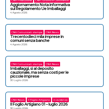
CNA Produzione
CNA Turismo e Commercio
Aggiornamento Nota informativa
sul Regolamento Ue Imballaggi
4 Agosto 2026
CNA Comunicati stampa
CNA News
Trecentodieci mila imprese in
comuni senza banche
4 Agosto 2026
CNA Comunicati stampa
CNA News
Imballaggi, sì al deposito
cauzionale, ma senza costi per le
piccole imprese
30 Luglio 2026
CNA News
Il Foglio Artigiano
in evidenza
Il Foglio Artigiano 01 – luglio 2026
30 Luglio 2026