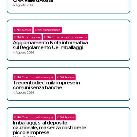
CNA Valle d’Aosta
6 Agosto 2026
CNA News
CNA Alimentare
CNA Produzione
CNA Turismo e Commercio
Aggiornamento Nota informativa
sul Regolamento Ue Imballaggi
4 Agosto 2026
CNA Comunicati stampa
CNA News
Trecentodieci mila imprese in
comuni senza banche
4 Agosto 2026
CNA Comunicati stampa
CNA News
Imballaggi, sì al deposito
cauzionale, ma senza costi per le
piccole imprese