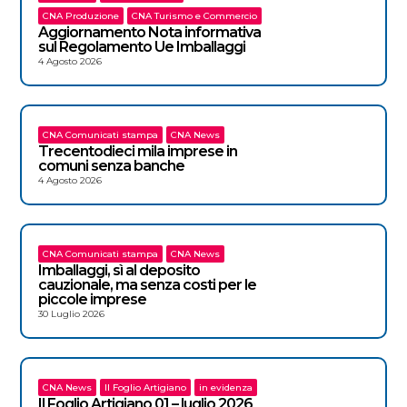
CNA Produzione
CNA Turismo e Commercio
Aggiornamento Nota informativa
sul Regolamento Ue Imballaggi
4 Agosto 2026
CNA Comunicati stampa
CNA News
Trecentodieci mila imprese in
comuni senza banche
4 Agosto 2026
CNA Comunicati stampa
CNA News
Imballaggi, sì al deposito
cauzionale, ma senza costi per le
piccole imprese
30 Luglio 2026
CNA News
Il Foglio Artigiano
in evidenza
Il Foglio Artigiano 01 – luglio 2026