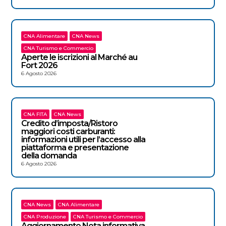
CNA Alimentare
CNA News
CNA Turismo e Commercio
Aperte le iscrizioni al Marché au
Fort 2026
6 Agosto 2026
CNA FITA
CNA News
Credito d’imposta/Ristoro
maggiori costi carburanti:
informazioni utili per l’accesso alla
piattaforma e presentazione
della domanda
6 Agosto 2026
CNA News
CNA Alimentare
CNA Produzione
CNA Turismo e Commercio
Aggiornamento Nota informativa