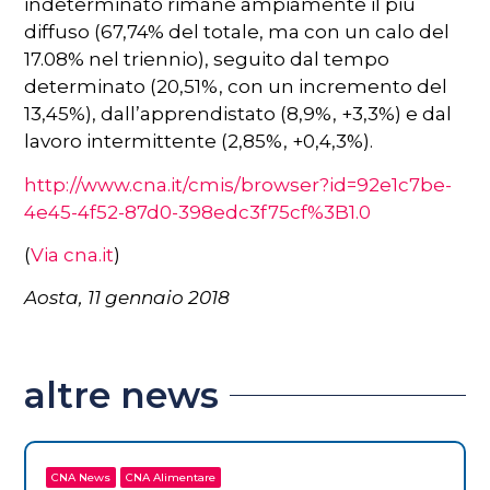
indeterminato rimane ampiamente il più
diffuso (67,74% del totale, ma con un calo del
17.08% nel triennio), seguito dal tempo
determinato (20,51%, con un incremento del
13,45%), dall’apprendistato (8,9%, +3,3%) e dal
lavoro intermittente (2,85%, +0,4,3%).
http://www.cna.it/cmis/browser?id=92e1c7be-
4e45-4f52-87d0-398edc3f75cf%3B1.0
(
Via cna.it
)
Aosta, 11 gennaio 2018
altre news
CNA News
CNA Alimentare