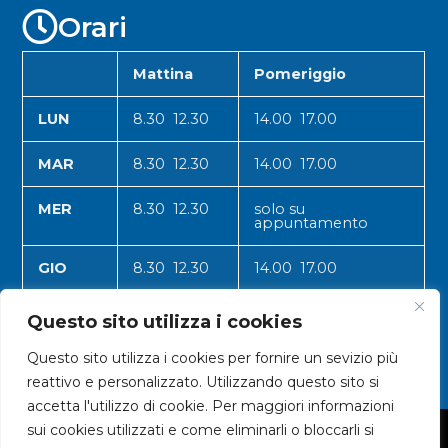
Orari
Mattina
Pomeriggio
LUN
8.30 12.30
14.00 17.00
MAR
8.30 12.30
14.00 17.00
MER
8.30 12.30
solo su
appuntamento
GIO
8.30 12.30
14.00 17.00
VEN
8.30 12.30
14.00 17.00
Questo sito utilizza i cookies
Questo sito utilizza i cookies per fornire un sevizio più
reattivo e personalizzato. Utilizzando questo sito si
accetta l'utilizzo di cookie. Per maggiori informazioni
sui cookies utilizzati e come eliminarli o bloccarli si
© 2024 CNA VALLE D'AOSTA