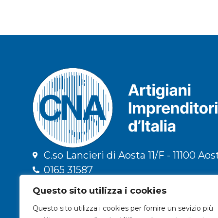
C.so Lancieri di Aosta 11/F - 11100 Aos
0165 31587
info@cna.ao.it
Questo sito utilizza i cookies
cna.vda@legalmail.it
Questo sito utilizza i cookies per fornire un sevizio più
C.F. 91009300079 | P.IVA 01196090078