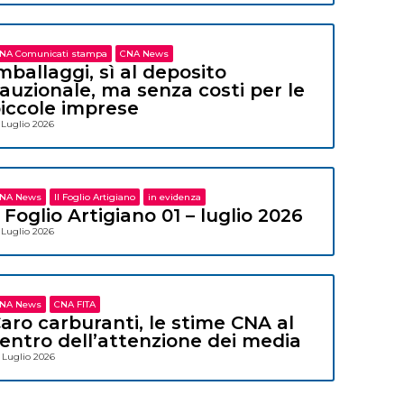
NA Comunicati stampa
CNA News
mballaggi, sì al deposito
auzionale, ma senza costi per le
iccole imprese
 Luglio 2026
NA News
Il Foglio Artigiano
in evidenza
l Foglio Artigiano 01 – luglio 2026
 Luglio 2026
NA News
CNA FITA
aro carburanti, le stime CNA al
entro dell’attenzione dei media
 Luglio 2026