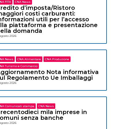
NA FITA
CNA News
redito d’imposta/Ristoro
aggiori costi carburanti:
nformazioni utili per l’accesso
lla piattaforma e presentazione
ella domanda
Agosto 2026
NA News
CNA Alimentare
CNA Produzione
NA Turismo e Commercio
ggiornamento Nota informativa
ul Regolamento Ue Imballaggi
Agosto 2026
NA Comunicati stampa
CNA News
recentodieci mila imprese in
omuni senza banche
Agosto 2026