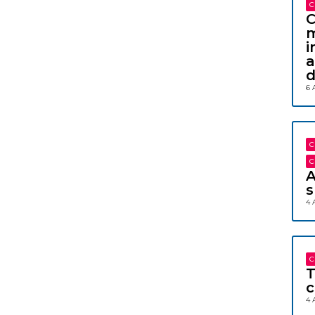
C
C
m
i
a
d
6 
C
C
A
s
4 
C
T
c
4 