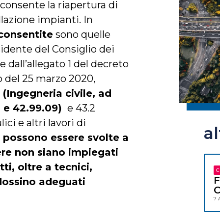
 consente la riapertura di
llazione impianti. In
 consentite
sono quelle
idente del Consiglio dei
 dall’allegato 1 del decreto
o del 25 marzo 2020,
(Ingegneria civile, ad
1 e 42.99.09)
e 43.2
ici e altri lavori di
a
tà possono essere svolte a
ere non siano impiegati
, oltre a tecnici,
C
F
indossino adeguati
C
7 