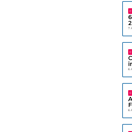
C
6
2
7 
C
C
i
6 
C
A
F
6 