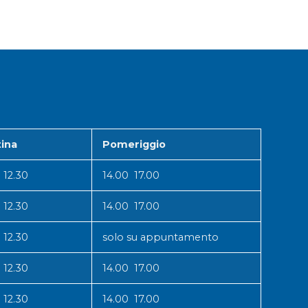
ina
Pomeriggio
 12.30
14.00 17.00
 12.30
14.00 17.00
 12.30
solo su appuntamento
 12.30
14.00 17.00
 12.30
14.00 17.00