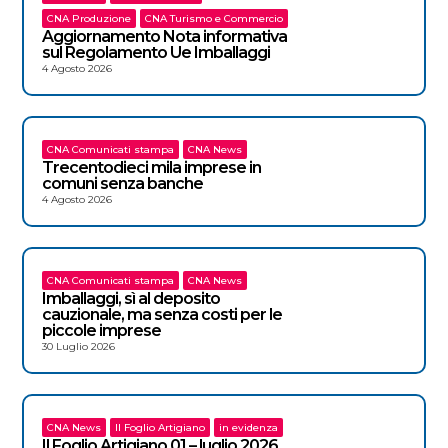
CNA Produzione
CNA Turismo e Commercio
Aggiornamento Nota informativa
sul Regolamento Ue Imballaggi
4 Agosto 2026
CNA Comunicati stampa
CNA News
Trecentodieci mila imprese in
comuni senza banche
4 Agosto 2026
CNA Comunicati stampa
CNA News
Imballaggi, sì al deposito
cauzionale, ma senza costi per le
piccole imprese
30 Luglio 2026
CNA News
Il Foglio Artigiano
in evidenza
Il Foglio Artigiano 01 – luglio 2026