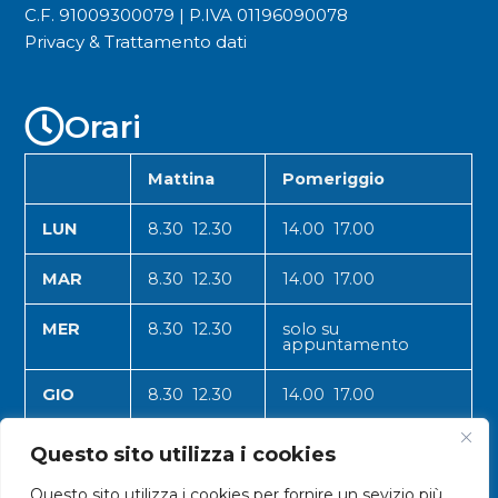
C.F. 91009300079 | P.IVA 01196090078
Privacy & Trattamento dati
Orari
Mattina
Pomeriggio
LUN
8.30 12.30
14.00 17.00
MAR
8.30 12.30
14.00 17.00
MER
8.30 12.30
solo su
appuntamento
GIO
8.30 12.30
14.00 17.00
VEN
8.30 12.30
14.00 17.00
Questo sito utilizza i cookies
Questo sito utilizza i cookies per fornire un sevizio più