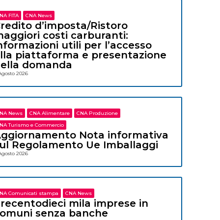
NA FITA
CNA News
redito d’imposta/Ristoro
aggiori costi carburanti:
nformazioni utili per l’accesso
lla piattaforma e presentazione
ella domanda
Agosto 2026
NA News
CNA Alimentare
CNA Produzione
NA Turismo e Commercio
ggiornamento Nota informativa
ul Regolamento Ue Imballaggi
Agosto 2026
NA Comunicati stampa
CNA News
recentodieci mila imprese in
omuni senza banche