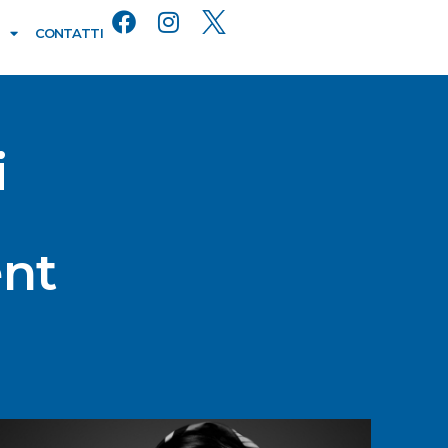
CONTATTI
i
ent