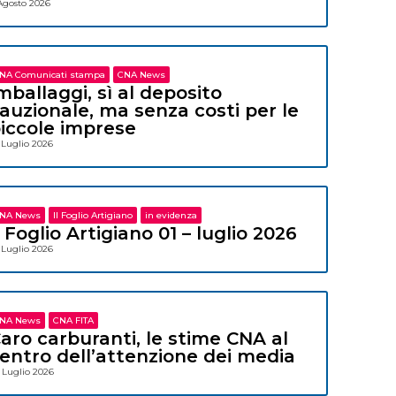
Agosto 2026
NA Comunicati stampa
CNA News
mballaggi, sì al deposito
auzionale, ma senza costi per le
iccole imprese
 Luglio 2026
NA News
Il Foglio Artigiano
in evidenza
l Foglio Artigiano 01 – luglio 2026
 Luglio 2026
NA News
CNA FITA
aro carburanti, le stime CNA al
entro dell’attenzione dei media
 Luglio 2026