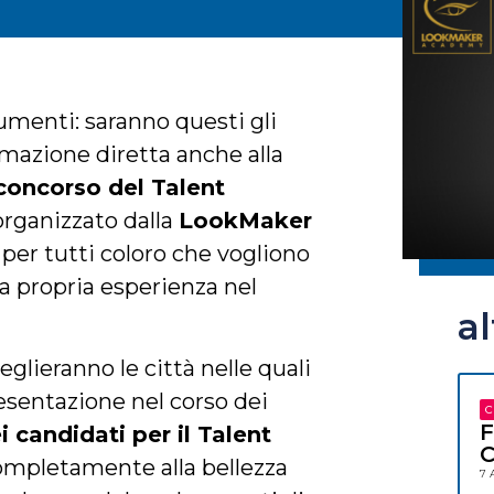
menti: saranno questi gli
rmazione diretta anche alla
concorso del Talent
organizzato dalla
LookMaker
a per tutti coloro che vogliono
la propria esperienza nel
a
eglieranno le città nelle quali
esentazione nel corso dei
C
F
i candidati per il Talent
C
ompletamente alla bellezza
7 