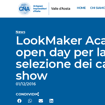
HOME
CHI SIAM
News
LookMaker Aca
open day per l
selezione dei c
show
01/12/2016
CONDIVIDI