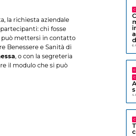
C
C
a, la richiesta aziendale
m
i
partecipanti: chi fosse
a
o può mettersi in contatto
d
6 
ere Benessere e Sanità di
nessa
, o con la segreteria
are il modulo che si può
C
C
A
s
4 
C
T
c