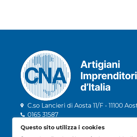
C.so Lancieri di Aosta 11/F - 11100 Aos
0165 31587
info@cna.ao.it
Questo sito utilizza i cookies
cna.vda@legalmail.it