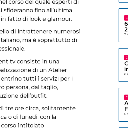
 nel corso del quale esperti di
i sfideranno fino all’ultima
in fatto di look e glamour.
C
6
2
llo di intrattenere numerosi
7 
Italiano, ma è soprattutto di
essionale.
C
lent tv consiste in una
C
i
lizzazione di un Atelier
6 
ntrino tutti i servizi per i
ro persona, dal taglio,
uzione dell’outfit.
C
A
 tre ore circa, solitamente
F
6 
ca o di lunedì, con la
 corso intitolato