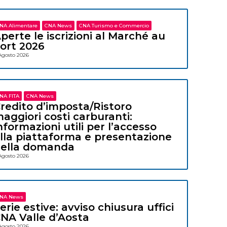
NA Alimentare
CNA News
CNA Turismo e Commercio
perte le iscrizioni al Marché au
ort 2026
Agosto 2026
NA FITA
CNA News
redito d’imposta/Ristoro
aggiori costi carburanti:
nformazioni utili per l’accesso
lla piattaforma e presentazione
ella domanda
Agosto 2026
NA News
erie estive: avviso chiusura uffici
NA Valle d’Aosta
Agosto 2026