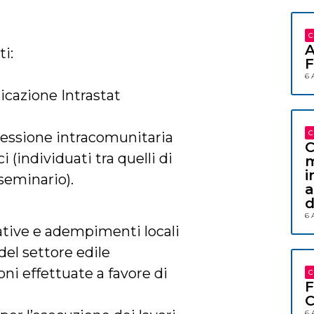
C
A
i:
F
6 
nicazione Intrastat
C
cessione intracomunitaria
C
i (individuati tra quelli di
m
i
seminario).
a
d
6 
mative e adempimenti locali
 del settore edile
ioni effettuate a favore di
C
F
C
6 