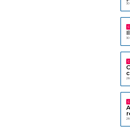
30
C
I
30
C
C
c
28
C
A
r
28