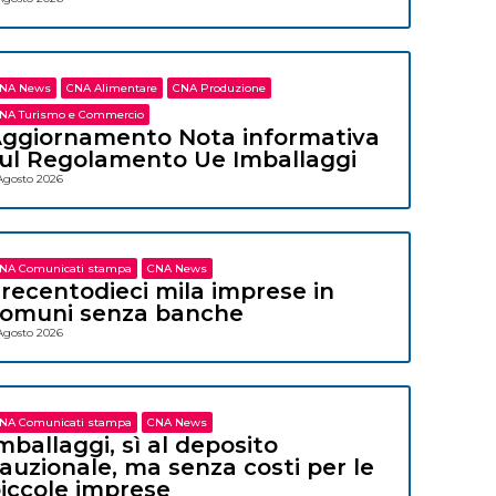
NA News
CNA Alimentare
CNA Produzione
NA Turismo e Commercio
ggiornamento Nota informativa
ul Regolamento Ue Imballaggi
Agosto 2026
NA Comunicati stampa
CNA News
recentodieci mila imprese in
omuni senza banche
Agosto 2026
NA Comunicati stampa
CNA News
mballaggi, sì al deposito
auzionale, ma senza costi per le
iccole imprese