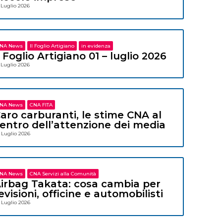
 Luglio 2026
NA News
Il Foglio Artigiano
in evidenza
l Foglio Artigiano 01 – luglio 2026
 Luglio 2026
NA News
CNA FITA
aro carburanti, le stime CNA al
entro dell’attenzione dei media
 Luglio 2026
NA News
CNA Servizi alla Comunità
irbag Takata: cosa cambia per
evisioni, officine e automobilisti
 Luglio 2026