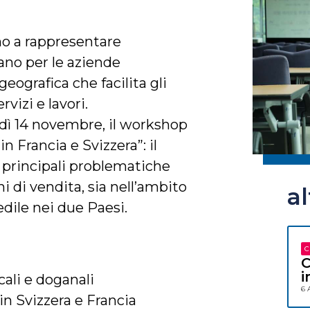
no a rappresentare
ano per le aziende
eografica che facilita gli
rvizi e lavori.
dì 14 novembre, il workshop
 Francia e Svizzera”: il
e principali problematiche
i di vendita, sia nell’ambito
a
edile nei due Paesi.
C
C
i
scali e doganali
6 
 in Svizzera e Francia