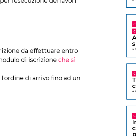
 per l’esecuzione dei lavori
C
C
A
s
crizione da effettuare entro
4 
 modulo di iscrizione
che si
C
’ordine di arrivo fino ad un
T
c
4 
C
I
c
p