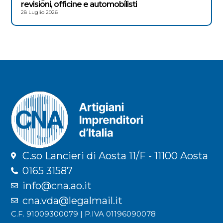
revisioni, officine e automobilisti
28 Luglio 2026
C.so Lancieri di Aosta 11/F - 11100 Aosta
0165 31587
info@cna.ao.it
cna.vda@legalmail.it
C.F. 91009300079 | P.IVA 01196090078