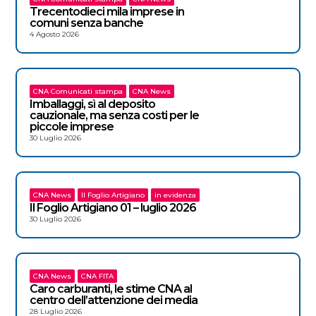
Trecentodieci mila imprese in
comuni senza banche
4 Agosto 2026
CNA Comunicati stampa
CNA News
Imballaggi, sì al deposito
cauzionale, ma senza costi per le
piccole imprese
30 Luglio 2026
CNA News
Il Foglio Artigiano
in evidenza
Il Foglio Artigiano 01 – luglio 2026
30 Luglio 2026
CNA News
CNA FITA
Caro carburanti, le stime CNA al
centro dell’attenzione dei media
28 Luglio 2026