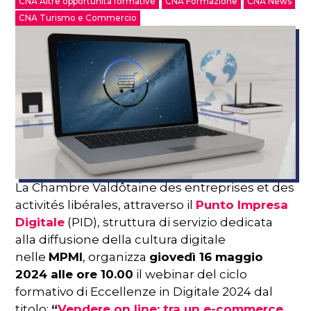
CNA Altre opportunità formative
CNA Formazione
CNA News
CNA Turismo e Commercio
La Chambre Valdôtaine des entreprises et des
activités libérales, attraverso il
Punto Impresa
Digitale
(PID), struttura di servizio dedicata
alla diffusione della cultura digitale
nelle
MPMI
, organizza
giovedì 16 maggio
2024 alle ore 10.00
il webinar del ciclo
formativo di Eccellenze in Digitale 2024 dal
titolo:
“
Vendere on line: tra un e-commerce