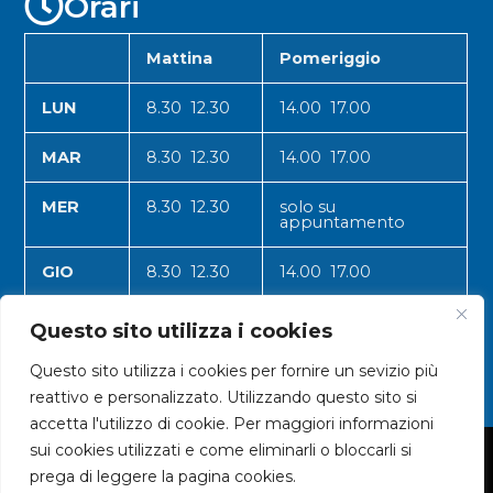
Orari
Mattina
Pomeriggio
LUN
8.30 12.30
14.00 17.00
MAR
8.30 12.30
14.00 17.00
MER
8.30 12.30
solo su
appuntamento
GIO
8.30 12.30
14.00 17.00
VEN
8.30 12.30
14.00 17.00
Questo sito utilizza i cookies
Questo sito utilizza i cookies per fornire un sevizio più
reattivo e personalizzato. Utilizzando questo sito si
accetta l'utilizzo di cookie. Per maggiori informazioni
sui cookies utilizzati e come eliminarli o bloccarli si
© 2024 CNA VALLE D'AOSTA
prega di leggere la pagina cookies.