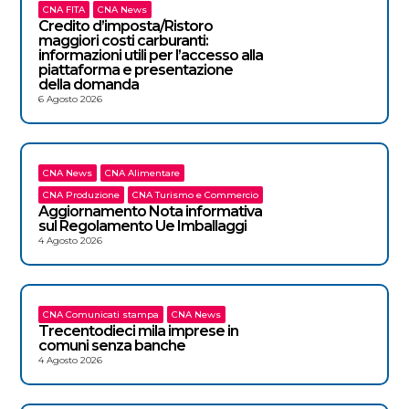
CNA FITA
CNA News
Credito d’imposta/Ristoro
maggiori costi carburanti:
informazioni utili per l’accesso alla
piattaforma e presentazione
della domanda
6 Agosto 2026
CNA News
CNA Alimentare
CNA Produzione
CNA Turismo e Commercio
Aggiornamento Nota informativa
sul Regolamento Ue Imballaggi
4 Agosto 2026
CNA Comunicati stampa
CNA News
Trecentodieci mila imprese in
comuni senza banche
4 Agosto 2026