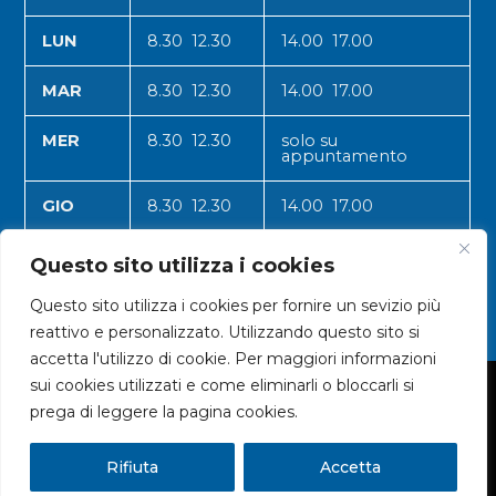
LUN
8.30 12.30
14.00 17.00
MAR
8.30 12.30
14.00 17.00
MER
8.30 12.30
solo su
appuntamento
GIO
8.30 12.30
14.00 17.00
VEN
8.30 12.30
14.00 17.00
Questo sito utilizza i cookies
Questo sito utilizza i cookies per fornire un sevizio più
reattivo e personalizzato. Utilizzando questo sito si
accetta l'utilizzo di cookie. Per maggiori informazioni
sui cookies utilizzati e come eliminarli o bloccarli si
© 2024 CNA VALLE D'AOSTA
prega di leggere la pagina cookies.
Rifiuta
Accetta