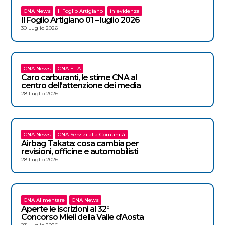
CNA News
Il Foglio Artigiano
in evidenza
Il Foglio Artigiano 01 – luglio 2026
30 Luglio 2026
CNA News
CNA FITA
Caro carburanti, le stime CNA al
centro dell’attenzione dei media
28 Luglio 2026
CNA News
CNA Servizi alla Comunità
Airbag Takata: cosa cambia per
revisioni, officine e automobilisti
28 Luglio 2026
CNA Alimentare
CNA News
Aperte le iscrizioni al 32°
Concorso Mieli della Valle d’Aosta