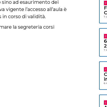
te sino ad esaurimento dei
C
F
va vigente l’accesso all’aula è
C
in corso di validità.
7 
amare la segreteria corsi
C
6
2
7 
C
C
i
6 
C