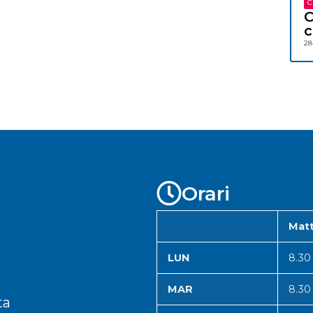
C
C
c
28
Orari
Matt
LUN
8.30
MAR
8.30
ta