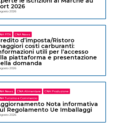
perte le iscrizioni al Marché au
ort 2026
Agosto 2026
NA FITA
CNA News
redito d’imposta/Ristoro
aggiori costi carburanti:
nformazioni utili per l’accesso
lla piattaforma e presentazione
ella domanda
Agosto 2026
NA News
CNA Alimentare
CNA Produzione
NA Turismo e Commercio
ggiornamento Nota informativa
ul Regolamento Ue Imballaggi
Agosto 2026