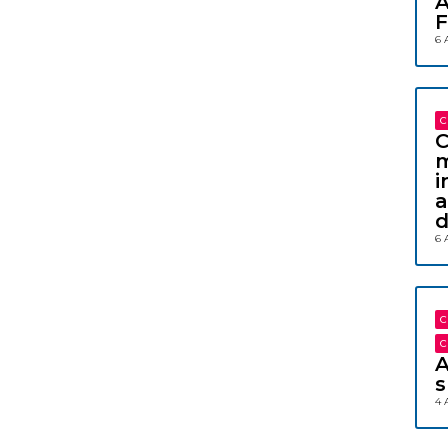
A
F
6 
C
C
m
i
a
d
6 
C
C
A
s
4 