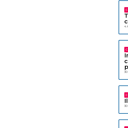
C
T
c
4 
C
I
c
p
30
C
I
30