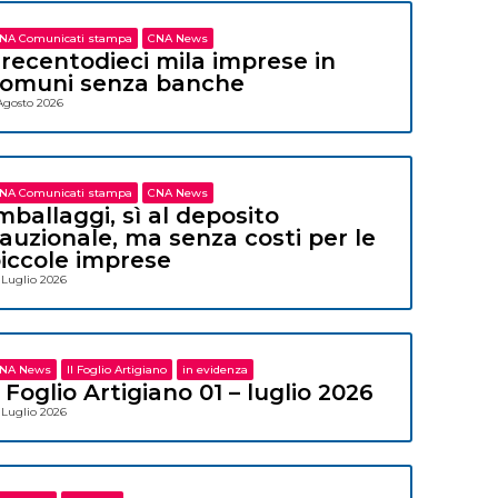
NA Comunicati stampa
CNA News
recentodieci mila imprese in
omuni senza banche
Agosto 2026
NA Comunicati stampa
CNA News
mballaggi, sì al deposito
auzionale, ma senza costi per le
iccole imprese
 Luglio 2026
NA News
Il Foglio Artigiano
in evidenza
l Foglio Artigiano 01 – luglio 2026
 Luglio 2026