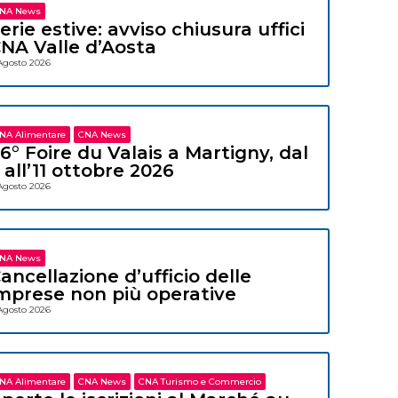
NA News
erie estive: avviso chiusura uffici
NA Valle d’Aosta
Agosto 2026
NA Alimentare
CNA News
6° Foire du Valais a Martigny, dal
 all’11 ottobre 2026
Agosto 2026
NA News
ancellazione d’ufficio delle
mprese non più operative
Agosto 2026
NA Alimentare
CNA News
CNA Turismo e Commercio