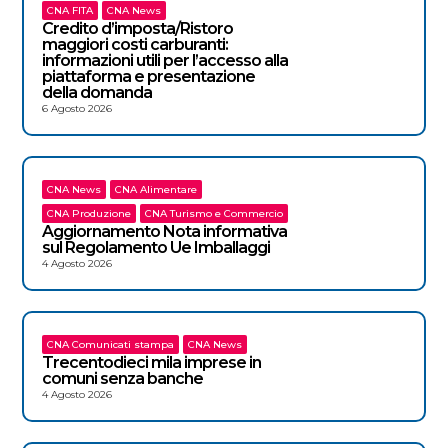
CNA FITA
CNA News
Credito d’imposta/Ristoro
maggiori costi carburanti:
informazioni utili per l’accesso alla
piattaforma e presentazione
della domanda
6 Agosto 2026
CNA News
CNA Alimentare
CNA Produzione
CNA Turismo e Commercio
Aggiornamento Nota informativa
sul Regolamento Ue Imballaggi
4 Agosto 2026
CNA Comunicati stampa
CNA News
Trecentodieci mila imprese in
comuni senza banche
4 Agosto 2026