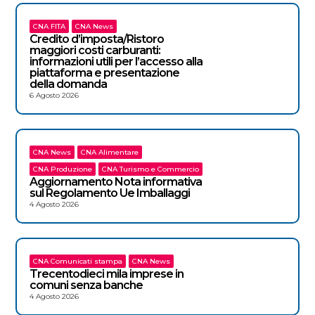
CNA FITA
CNA News
Credito d’imposta/Ristoro
maggiori costi carburanti:
informazioni utili per l’accesso alla
piattaforma e presentazione
della domanda
6 Agosto 2026
CNA News
CNA Alimentare
CNA Produzione
CNA Turismo e Commercio
Aggiornamento Nota informativa
sul Regolamento Ue Imballaggi
4 Agosto 2026
CNA Comunicati stampa
CNA News
Trecentodieci mila imprese in
comuni senza banche
4 Agosto 2026