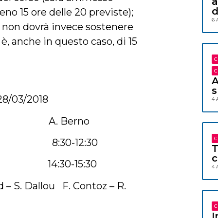
a
d
no 15 ore delle 20 previste);
6 
vo non dovrà invece sostenere
è, anche in questo caso, di 15
C
C
A
s
8/03/2018
4 
fanti A. Berno
C
:30 8:30-12:30
T
c
:30
14:30-15:30
4 
 – S. Dallou F. Contoz – R.
C
I