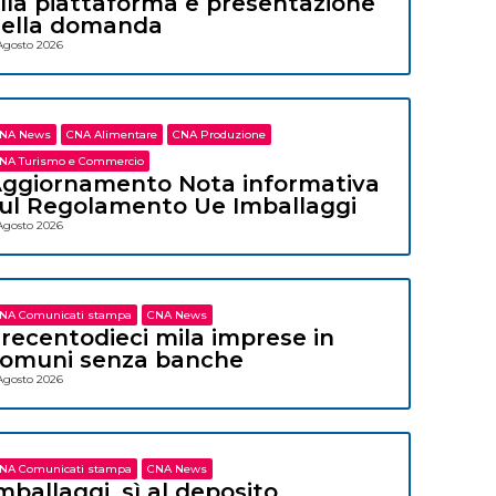
lla piattaforma e presentazione
ella domanda
Agosto 2026
NA News
CNA Alimentare
CNA Produzione
NA Turismo e Commercio
ggiornamento Nota informativa
ul Regolamento Ue Imballaggi
Agosto 2026
NA Comunicati stampa
CNA News
recentodieci mila imprese in
omuni senza banche
Agosto 2026
NA Comunicati stampa
CNA News
mballaggi, sì al deposito