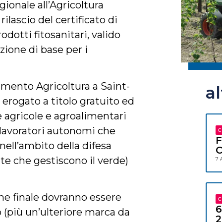
egionale all’Agricoltura
rilascio del certificato di
rodotti fitosanitari, valido
azione di base per i
rtimento Agricoltura a Saint-
a
 erogato a titolo gratuito ed
e agricole e agroalimentari
i lavoratori autonomi che
C
F
nell’ambito della difesa
C
itte che gestiscono il verde)
7 
ame finale dovranno essere
C
6
 (più un’ulteriore marca da
2