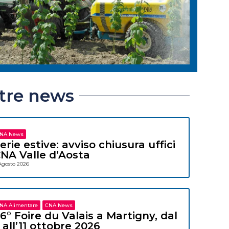
ltre news
NA News
erie estive: avviso chiusura uffici
NA Valle d’Aosta
Agosto 2026
NA Alimentare
CNA News
6° Foire du Valais a Martigny, dal
 all’11 ottobre 2026