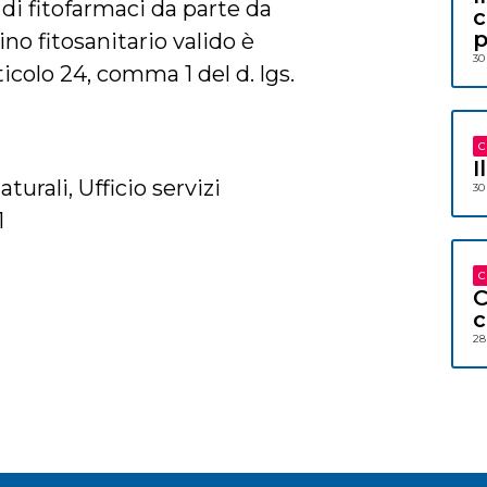
o di fitofarmaci da parte da
c
p
ino fitosanitario valido è
30
icolo 24, comma 1 del d. lgs.
C
I
turali, Ufficio servizi
30
1
C
C
c
28