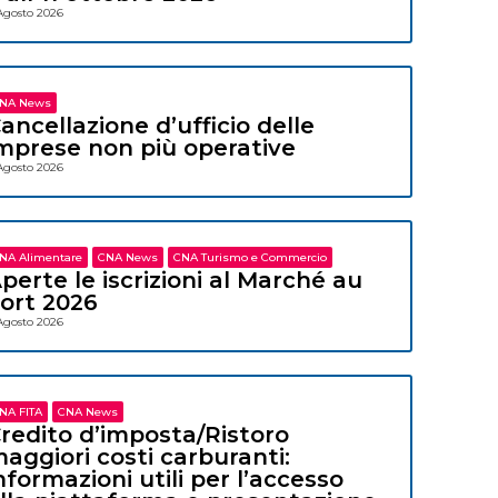
Agosto 2026
NA News
ancellazione d’ufficio delle
mprese non più operative
Agosto 2026
NA Alimentare
CNA News
CNA Turismo e Commercio
perte le iscrizioni al Marché au
ort 2026
Agosto 2026
NA FITA
CNA News
redito d’imposta/Ristoro
aggiori costi carburanti:
nformazioni utili per l’accesso