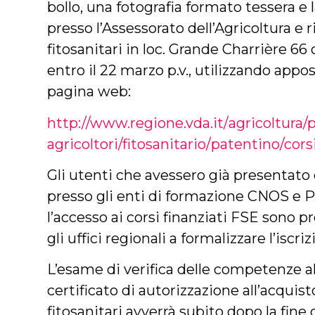
bollo, una fotografia formato tessera e
presso l’Assessorato dell’Agricoltura e ri
fitosanitari in loc. Grande Charrière 66 o
entro il 22 marzo p.v., utilizzando appo
pagina web:
http://www.regione.vda.it/
agricoltura/p
agricoltori/fitosanitario/
patentino/corsi
Gli utenti che avessero già presentato
presso gli enti di formazione CNOS e 
l’accesso ai corsi finanziati FSE sono p
gli uffici regionali a formalizzare l’iscriz
L’esame di verifica delle competenze al 
certificato di autorizzazione all’acquist
fitosanitari avverrà subito dopo la fin