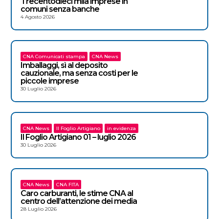
Trecentodieci mila imprese in
comuni senza banche
4 Agosto 2026
CNA Comunicati stampa
CNA News
Imballaggi, sì al deposito
cauzionale, ma senza costi per le
piccole imprese
30 Luglio 2026
CNA News
Il Foglio Artigiano
in evidenza
Il Foglio Artigiano 01 – luglio 2026
30 Luglio 2026
CNA News
CNA FITA
Caro carburanti, le stime CNA al
centro dell’attenzione dei media
28 Luglio 2026