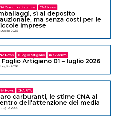
NA Comunicati stampa
CNA News
mballaggi, sì al deposito
auzionale, ma senza costi per le
iccole imprese
 Luglio 2026
NA News
Il Foglio Artigiano
in evidenza
l Foglio Artigiano 01 – luglio 2026
 Luglio 2026
NA News
CNA FITA
aro carburanti, le stime CNA al
entro dell’attenzione dei media
 Luglio 2026