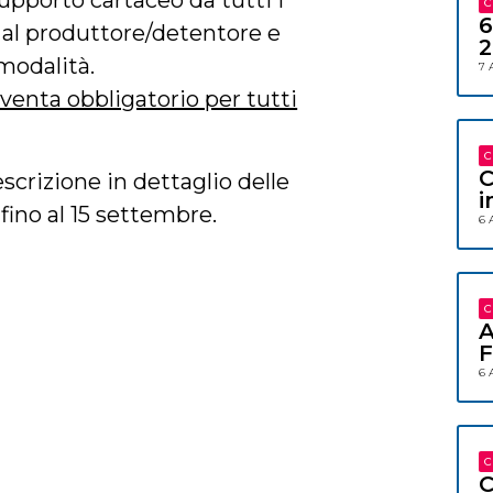
upporto cartaceo da tutti i
C
6
a al produttore/detentore e
2
 modalità.
7 
iventa obbligatorio per tutti
C
C
escrizione in dettaglio delle
i
fino al 15 settembre.
6 
C
A
F
6 
C
C