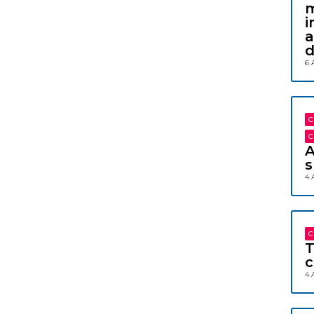
m
i
a
d
6 
C
C
A
s
4 
C
T
c
4 