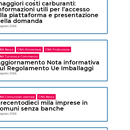
aggiori costi carburanti:
nformazioni utili per l’accesso
lla piattaforma e presentazione
ella domanda
Agosto 2026
NA News
CNA Alimentare
CNA Produzione
NA Turismo e Commercio
ggiornamento Nota informativa
ul Regolamento Ue Imballaggi
Agosto 2026
NA Comunicati stampa
CNA News
recentodieci mila imprese in
omuni senza banche
Agosto 2026