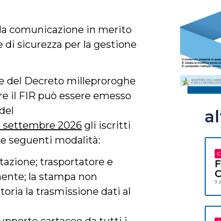
 la comunicazione in merito
e di sicurezza per la gestione
ne del Decreto milleproroghe
re il FIR può essere emesso
 del
a
 15 settembre 2026
gli iscritti
le seguenti modalità:
C
ettazione; trasportatore e
F
C
mente; la stampa non
7 
atoria la trasmissione dati al