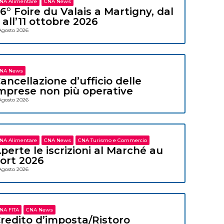
NA Alimentare
CNA News
6° Foire du Valais a Martigny, dal
 all’11 ottobre 2026
Agosto 2026
NA News
ancellazione d’ufficio delle
mprese non più operative
Agosto 2026
NA Alimentare
CNA News
CNA Turismo e Commercio
perte le iscrizioni al Marché au
ort 2026
Agosto 2026
NA FITA
CNA News
redito d’imposta/Ristoro