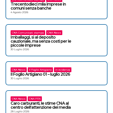
Trecentodieci mila imprese in
comuni senza banche
4 Agosto 2026
CNA Comunicati stampa
CNA News
Imballaggi, sì al deposito
cauzionale, ma senza costi per le
piccole imprese
30 Luglio 2026
CNA News
Il Foglio Artigiano
in evidenza
Il Foglio Artigiano 01 – luglio 2026
30 Luglio 2026
CNA News
CNA FITA
Caro carburanti, le stime CNA al
centro dell’attenzione dei media
28 Luglio 2026