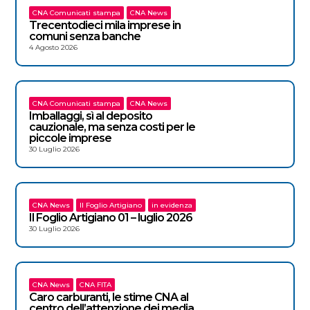
CNA Comunicati stampa
CNA News
Trecentodieci mila imprese in
comuni senza banche
4 Agosto 2026
CNA Comunicati stampa
CNA News
Imballaggi, sì al deposito
cauzionale, ma senza costi per le
piccole imprese
30 Luglio 2026
CNA News
Il Foglio Artigiano
in evidenza
Il Foglio Artigiano 01 – luglio 2026
30 Luglio 2026
CNA News
CNA FITA
Caro carburanti, le stime CNA al
centro dell’attenzione dei media