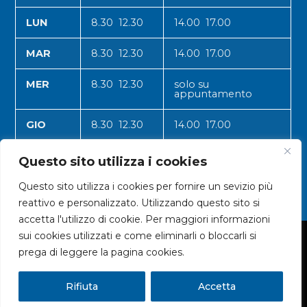
LUN
8.30 12.30
14.00 17.00
MAR
8.30 12.30
14.00 17.00
MER
8.30 12.30
solo su
appuntamento
GIO
8.30 12.30
14.00 17.00
VEN
8.30 12.30
14.00 17.00
Questo sito utilizza i cookies
Questo sito utilizza i cookies per fornire un sevizio più
reattivo e personalizzato. Utilizzando questo sito si
accetta l'utilizzo di cookie. Per maggiori informazioni
sui cookies utilizzati e come eliminarli o bloccarli si
© 2024 CNA VALLE D'AOSTA
prega di leggere la pagina cookies.
Rifiuta
Accetta