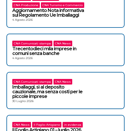
CNA Produzione
CNA Turismo e Commercio
Aggiornamento Nota informativa
sul Regolamento Ue Imballaggi
4 Agosto 2026
CNA Comunicati stampa
CNA News
Trecentodieci mila imprese in
comuni senza banche
4 Agosto 2026
CNA Comunicati stampa
CNA News
Imballaggi, sì al deposito
cauzionale, ma senza costi per le
piccole imprese
30 Luglio 2026
CNA News
Il Foglio Artigiano
in evidenza
Il Foglio Artigiano 01 – luglio 2026