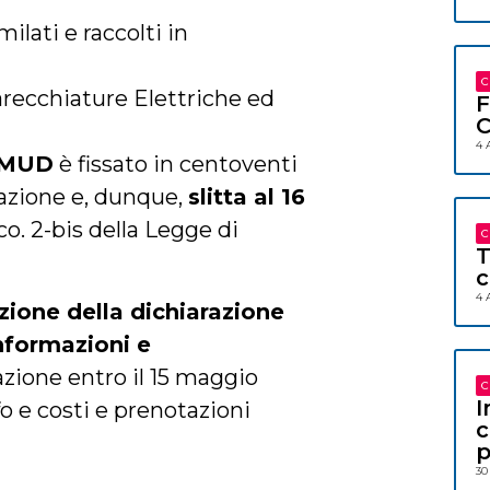
ilati e raccolti in
C
recchiature Elettriche ed
F
C
4 
l MUD
è fissato in centoventi
cazione e, dunque,
slitta al 16
 co. 2-bis della Legge di
C
T
c
4 
zione della dichiarazione
nformazioni e
ione entro il 15 maggio
C
I
nfo e costi e prenotazioni
c
p
30