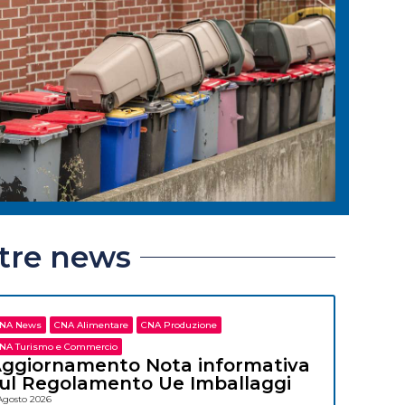
ltre news
NA News
CNA Alimentare
CNA Produzione
NA Turismo e Commercio
ggiornamento Nota informativa
ul Regolamento Ue Imballaggi
Agosto 2026