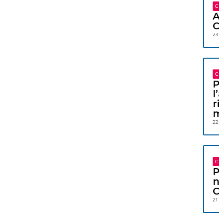
C
A
C
23
C
P
l
r
m
22
C
P
n
C
21