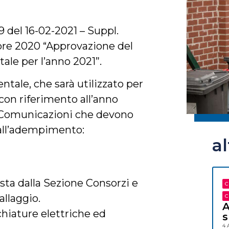
9 del 16-02-2021 – Suppl.
mbre 2020 “Approvazione del
ale per l’anno 2021”.
ntale, che sarà utilizzato per
 con riferimento all’anno
6 Comunicazioni che devono
 all’adempimento:
a
ta dalla Sezione Consorzi e
C
allaggio.
C
A
hiature elettriche ed
s
4 