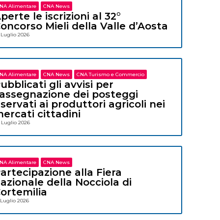
NA Alimentare
CNA News
perte le iscrizioni al 32°
oncorso Mieli della Valle d’Aosta
 Luglio 2026
NA Alimentare
CNA News
CNA Turismo e Commercio
ubblicati gli avvisi per
’assegnazione dei posteggi
iservati ai produttori agricoli nei
ercati cittadini
 Luglio 2026
NA Alimentare
CNA News
artecipazione alla Fiera
azionale della Nocciola di
ortemilia
 Luglio 2026