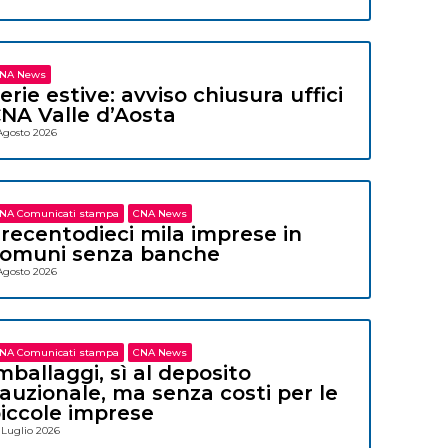
NA News
erie estive: avviso chiusura uffici
NA Valle d’Aosta
Agosto 2026
NA Comunicati stampa
CNA News
recentodieci mila imprese in
omuni senza banche
Agosto 2026
NA Comunicati stampa
CNA News
mballaggi, sì al deposito
auzionale, ma senza costi per le
iccole imprese
 Luglio 2026