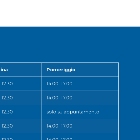
ina
Pomeriggio
 12.30
14.00 17.00
 12.30
14.00 17.00
 12.30
solo su appuntamento
 12.30
14.00 17.00
 12.30
14.00 17.00