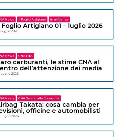
NA News
Il Foglio Artigiano
in evidenza
l Foglio Artigiano 01 – luglio 2026
 Luglio 2026
NA News
CNA FITA
aro carburanti, le stime CNA al
entro dell’attenzione dei media
 Luglio 2026
NA News
CNA Servizi alla Comunità
irbag Takata: cosa cambia per
evisioni, officine e automobilisti
 Luglio 2026