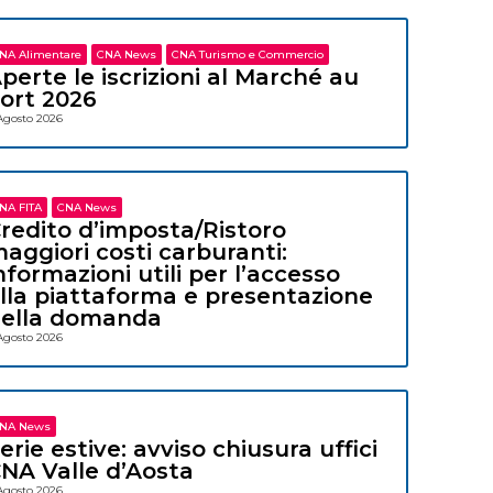
NA Alimentare
CNA News
CNA Turismo e Commercio
perte le iscrizioni al Marché au
ort 2026
Agosto 2026
NA FITA
CNA News
redito d’imposta/Ristoro
aggiori costi carburanti:
nformazioni utili per l’accesso
lla piattaforma e presentazione
ella domanda
Agosto 2026
NA News
erie estive: avviso chiusura uffici
NA Valle d’Aosta
Agosto 2026