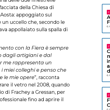
una delle due finestrelle
facciata della Chiesa di
C
 Aosta: appoggiato sul
A
è un uccello che, secondo le
F
6 
tava appollaiato sulla spalla di
C
ento con la Fiera è sempre
C
 dagli artigiani e dal
m
i
er me rappresenta un
a
 miei colleghi e penso che
d
6 
e le mie opere
”, racconta
orare il vetro nel 2008, quando
io di Frachey a Gressan, per
C
ofessionale fino ad aprire il
F
C
6 