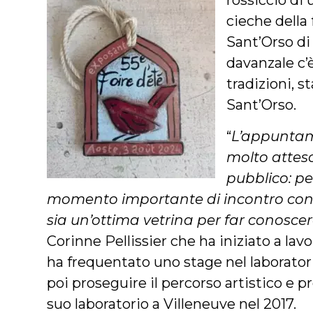
rossiccio di 
cieche della 
Sant’Orso di
davanzale c’
tradizioni, s
Sant’Orso.
“
L’appuntam
molto atteso
pubblico: p
momento importante di incontro con i
sia un’ottima vetrina per far conoscer
Corinne Pellissier che ha iniziato a lav
ha frequentato uno stage nel laborator
poi proseguire il percorso artistico e pr
suo laboratorio a Villeneuve nel 2017.