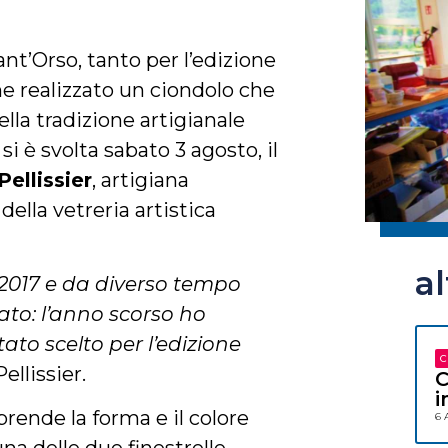
ant’Orso, tanto per l’edizione
ne realizzato un ciondolo che
lla tradizione artigianale
si è svolta sabato 3 agosto, il
Pellissier
, artigiana
della vetreria artistica
a
 2017 e da diverso tempo
ato: l’anno scorso ho
ato scelto per l’edizione
C
ellissier.
C
i
iprende la forma e il colore
6 