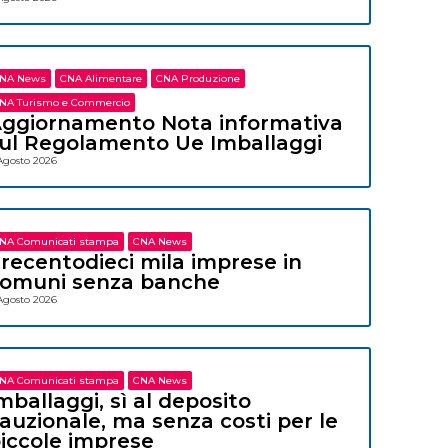
NA News
CNA Alimentare
CNA Produzione
NA Turismo e Commercio
ggiornamento Nota informativa
ul Regolamento Ue Imballaggi
Agosto 2026
NA Comunicati stampa
CNA News
recentodieci mila imprese in
omuni senza banche
Agosto 2026
NA Comunicati stampa
CNA News
mballaggi, sì al deposito
auzionale, ma senza costi per le
iccole imprese