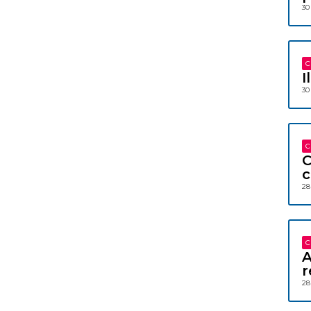
30
C
I
30
C
C
c
28
C
A
r
28