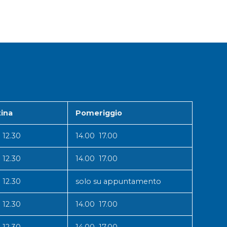
ina
Pomeriggio
 12.30
14.00 17.00
 12.30
14.00 17.00
 12.30
solo su appuntamento
 12.30
14.00 17.00
 12.30
14.00 17.00