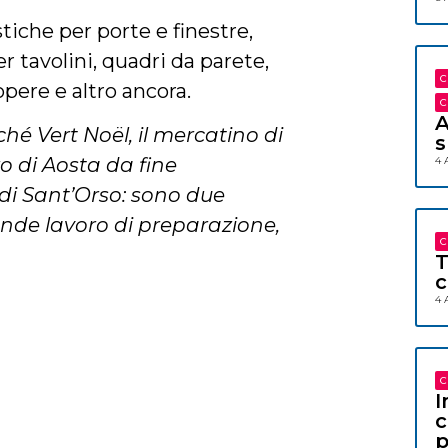
tiche per porte e finestre,
r tavolini, quadri da parete,
C
pere e altro ancora.
C
A
hé Vert Noël, il mercatino di
s
ro di Aosta da fine
4 
 di Sant’Orso: sono due
nde lavoro di preparazione,
C
T
c
4 
C
I
c
p