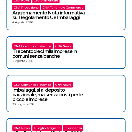
CNA News
CNA Alimentare
CNA Produzione
CNA Turismo e Commercio
Aggiornamento Nota informativa
sul Regolamento Ue Imballaggi
4 Agosto 2026
CNA Comunicati stampa
CNA News
Trecentodieci mila imprese in
comuni senza banche
4 Agosto 2026
CNA Comunicati stampa
CNA News
Imballaggi, sì al deposito
cauzionale, ma senza costi per le
piccole imprese
30 Luglio 2026
CNA News
Il Foglio Artigiano
in evidenza