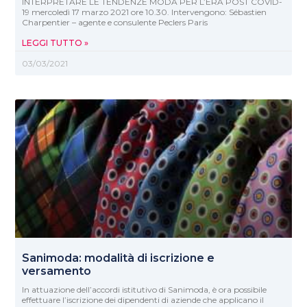
INTERPRETARE LE TENDENZE MODA PER L’ERA POST COVID-
19 mercoledì 17 marzo 2021 ore 10.30. Intervengono: Sébastien
Charpentier – agente e consulente Peclers Paris
LEGGI TUTTO »
03/03/2021
Sanimoda: modalità di iscrizione e
versamento
In attuazione dell’accordi istitutivo di Sanimoda, è ora possibile
effettuare l’iscrizione dei dipendenti di aziende che applicano il