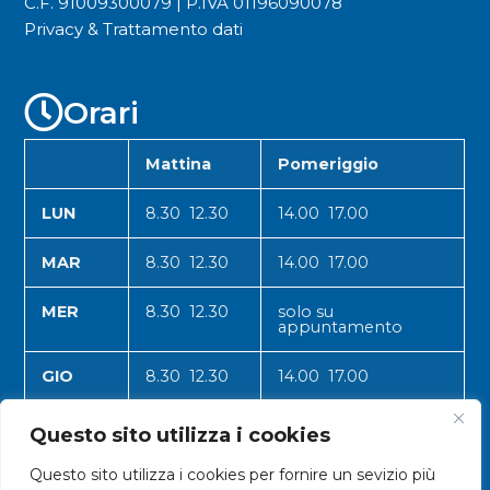
C.F. 91009300079 | P.IVA 01196090078
Privacy & Trattamento dati
Orari
Mattina
Pomeriggio
LUN
8.30 12.30
14.00 17.00
MAR
8.30 12.30
14.00 17.00
MER
8.30 12.30
solo su
appuntamento
GIO
8.30 12.30
14.00 17.00
VEN
8.30 12.30
14.00 17.00
Questo sito utilizza i cookies
Questo sito utilizza i cookies per fornire un sevizio più