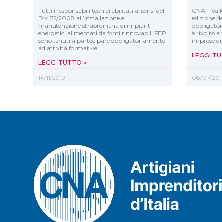
Tutti i responsabili tecnici abilitati ai sensi del
CNA – Vall
DM 37/2008 all’installazione e
edizione d
manutenzione straordinaria di impianti
obbligator
energetici alimentati da fonti rinnovabili FER
è rivolto a 
sono tenuti a partecipare obbligatoriamente
imprese di 
ad attività formative
LEGGI TU
LEGGI TUTTO »
14/11/2019
08/07/201