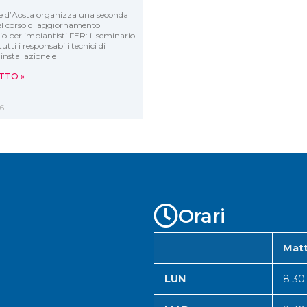
e d’Aosta organizza una seconda
el corso di aggiornamento
io per impiantisti FER: il seminario
tutti i responsabili tecnici di
installazione e
TTO »
6
Orari
Matt
LUN
8.30