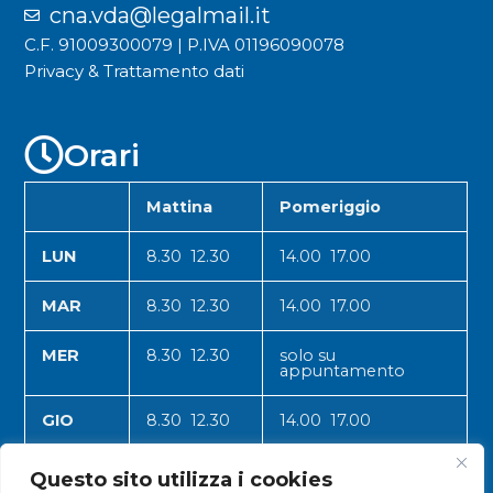
cna.vda@legalmail.it
C.F. 91009300079 | P.IVA 01196090078
Privacy & Trattamento dati
Orari
Mattina
Pomeriggio
LUN
8.30 12.30
14.00 17.00
MAR
8.30 12.30
14.00 17.00
MER
8.30 12.30
solo su
appuntamento
GIO
8.30 12.30
14.00 17.00
VEN
8.30 12.30
14.00 17.00
Questo sito utilizza i cookies