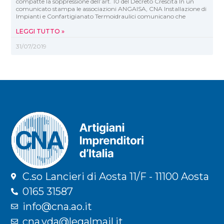
compatte la soppressione dell’art. 10 del Decreto Crescita In un
comunicato stampa le associazioni ANGAISA, CNA Installazione di
Impianti e Confartigianato Termoidraulici comunicano che
LEGGI TUTTO »
31/07/2019
C.so Lancieri di Aosta 11/F - 11100 Aosta
0165 31587
info@cna.ao.it
cna.vda@legalmail.it