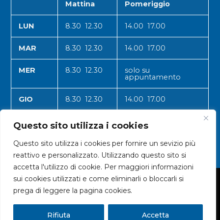
Mattina
Pomeriggio
LUN
8.30 12.30
14.00 17.00
MAR
8.30 12.30
14.00 17.00
MER
8.30 12.30
solo su
appuntamento
GIO
8.30 12.30
14.00 17.00
VEN
8.30 12.30
14.00 17.00
Questo sito utilizza i cookies
Questo sito utilizza i cookies per fornire un sevizio più
reattivo e personalizzato. Utilizzando questo sito si
accetta l'utilizzo di cookie. Per maggiori informazioni
sui cookies utilizzati e come eliminarli o bloccarli si
© 2024 CNA VALLE D'AOSTA
prega di leggere la pagina cookies.
Rifiuta
Accetta