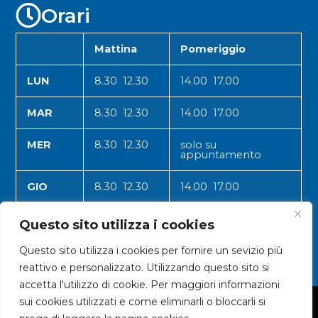
Orari
Mattina
Pomeriggio
LUN
8.30 12.30
14.00 17.00
MAR
8.30 12.30
14.00 17.00
MER
8.30 12.30
solo su
appuntamento
GIO
8.30 12.30
14.00 17.00
VEN
8.30 12.30
14.00 17.00
Questo sito utilizza i cookies
Questo sito utilizza i cookies per fornire un sevizio più
reattivo e personalizzato. Utilizzando questo sito si
accetta l'utilizzo di cookie. Per maggiori informazioni
sui cookies utilizzati e come eliminarli o bloccarli si
© 2024 CNA VALLE D'AOSTA