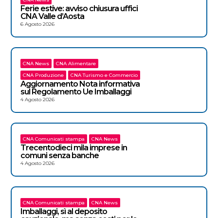
Ferie estive: avviso chiusura uffici
CNA Valle d’Aosta
6 Agosto 2026
CNA News
CNA Alimentare
CNA Produzione
CNA Turismo e Commercio
Aggiornamento Nota informativa
sul Regolamento Ue Imballaggi
4 Agosto 2026
CNA Comunicati stampa
CNA News
Trecentodieci mila imprese in
comuni senza banche
4 Agosto 2026
CNA Comunicati stampa
CNA News
Imballaggi, sì al deposito