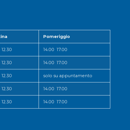
ina
Pomeriggio
 12.30
14.00 17.00
 12.30
14.00 17.00
 12.30
solo su appuntamento
 12.30
14.00 17.00
 12.30
14.00 17.00