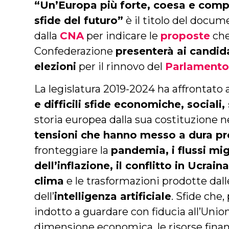
“Un’Europa più forte, coesa e compe
sfide del futuro”
è il titolo del docu
dalla
CNA
per indicare le
proposte
che
Confederazione
presenterà ai candid
elezioni
per il rinnovo del
Parlamento
La legislatura 2019-2024 ha affrontato 
e difficili sfide economiche, sociali,
storia europea dalla sua costituzione n
tensioni che hanno messo a dura pro
fronteggiare la
pandemia, i flussi migr
dell’inflazione, il conflitto in Ucrai
clima
e le trasformazioni prodotte dall
dell’
intelligenza artificiale
. Sfide che,
indotto a guardare con fiducia all’Uni
dimensione economica, le risorse finanz