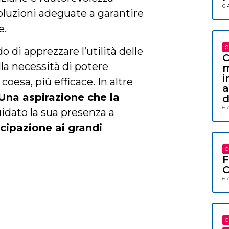
6 
 soluzioni adeguate a garantire
e.
C
di apprezzare l’utilità delle
C
lla necessità di potere
m
i
coesa, più efficace. In altre
a
Una aspirazione che la
d
6 
idato la sua presenza a
cipazione ai grandi
C
F
C
6 
C