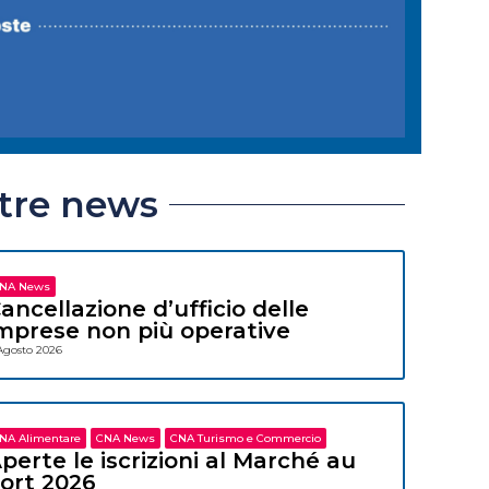
ltre news
NA News
ancellazione d’ufficio delle
mprese non più operative
Agosto 2026
NA Alimentare
CNA News
CNA Turismo e Commercio
perte le iscrizioni al Marché au
ort 2026