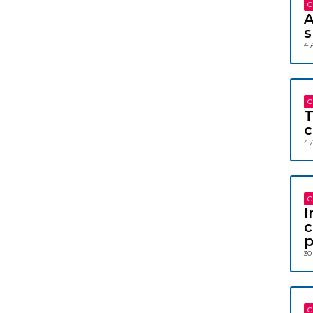
C
A
s
4 
C
T
c
4 
C
I
c
p
30
C