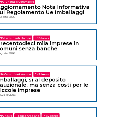
NA Turismo e Commercio
ggiornamento Nota informativa
ul Regolamento Ue Imballaggi
Agosto 2026
NA Comunicati stampa
CNA News
recentodieci mila imprese in
omuni senza banche
Agosto 2026
NA Comunicati stampa
CNA News
mballaggi, sì al deposito
auzionale, ma senza costi per le
iccole imprese
 Luglio 2026
NA News
Il Foglio Artigiano
in evidenza