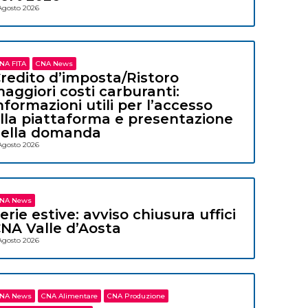
Agosto 2026
NA FITA
CNA News
redito d’imposta/Ristoro
aggiori costi carburanti:
nformazioni utili per l’accesso
lla piattaforma e presentazione
ella domanda
Agosto 2026
NA News
erie estive: avviso chiusura uffici
NA Valle d’Aosta
Agosto 2026
NA News
CNA Alimentare
CNA Produzione