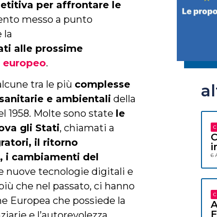
titiva per affrontare le
mento messo a punto
 la
ati alle prossime
 europeo
.
alcune tra le più
complesse
a
 sanitarie e ambientali
della
el 1958. Molte sono state
le
va gli Stati
, chiamati a
C
C
atori, il ritorno
i
na, i cambiamenti del
6 
e nuove tecnologie digitali e
 più che nel passato, ci hanno
C
one Europea che possiede la
A
F
iarie e l’autorevolezza