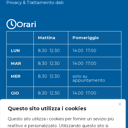
Privacy & Trattamento dati
Orari
Mattina
Pomeriggio
LUN
8.30 12.30
14.00 17.00
MAR
8.30 12.30
14.00 17.00
MER
8.30 12.30
solo su
appuntamento
GIO
8.30 12.30
14.00 17.00
VEN
8.30 12.30
14.00 17.00
Questo sito utilizza i cookies
Questo sito utilizza i cookies per fornire un sevizio più
reattivo e personalizzato. Utilizzando questo sito si