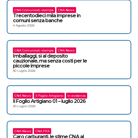
CNA Comunicati stampa
CNA News
Trecentodieci mila imprese in
comuni senza banche
4 Agosto 2026
CNA Comunicati stampa
CNA News
Imballaggi, sì al deposito
cauzionale, ma senza costi per le
piccole imprese
30 Luglio 2026
CNA News
Il Foglio Artigiano
in evidenza
Il Foglio Artigiano 01 – luglio 2026
30 Luglio 2026
CNA News
CNA FITA
Caro carburanti, le stime CNA al