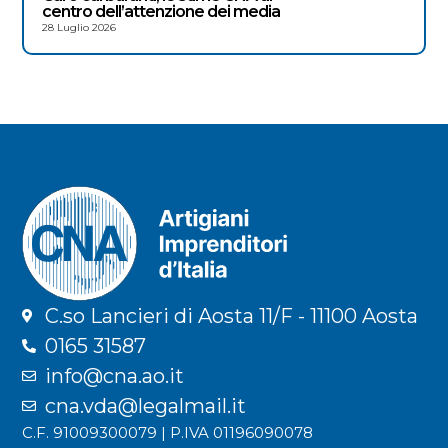
centro dell’attenzione dei media
28 Luglio 2026
C.so Lancieri di Aosta 11/F - 11100 Aosta
0165 31587
info@cna.ao.it
cna.vda@legalmail.it
C.F. 91009300079 | P.IVA 01196090078