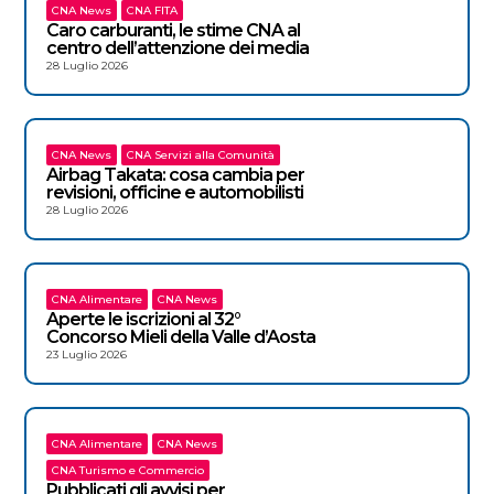
CNA News
CNA FITA
Caro carburanti, le stime CNA al
centro dell’attenzione dei media
28 Luglio 2026
CNA News
CNA Servizi alla Comunità
Airbag Takata: cosa cambia per
revisioni, officine e automobilisti
28 Luglio 2026
CNA Alimentare
CNA News
Aperte le iscrizioni al 32°
Concorso Mieli della Valle d’Aosta
23 Luglio 2026
CNA Alimentare
CNA News
CNA Turismo e Commercio
Pubblicati gli avvisi per