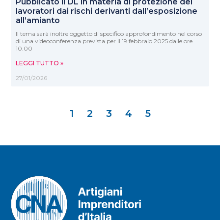
Pubblicato il DL in materia di protezione dei
lavoratori dai rischi derivanti dall’esposizione
all’amianto
ll tema sarà inoltre oggetto di specifico approfondimento nel corso
di una videoconferenza prevista per il 19 febbraio 2025 dalle ore
10.00
LEGGI TUTTO »
27/01/2026
1
2
3
4
5